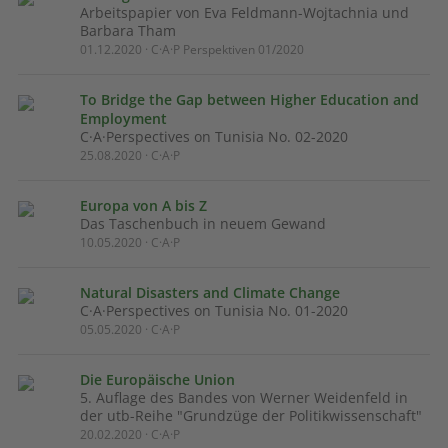
Arbeitspapier von Eva Feldmann-Wojtachnia und
Barbara Tham
01.12.2020 · C·A·P Perspektiven 01/2020
To Bridge the Gap between Higher Education and
Employment
C·A·Perspectives on Tunisia No. 02-2020
25.08.2020 · C·A·P
Europa von A bis Z
Das Taschenbuch in neuem Gewand
10.05.2020 · C·A·P
Natural Disasters and Climate Change
C·A·Perspectives on Tunisia No. 01-2020
05.05.2020 · C·A·P
Die Europäische Union
5. Auflage des Bandes von Werner Weidenfeld in
der utb-Reihe "Grundzüge der Politikwissenschaft"
20.02.2020 · C·A·P