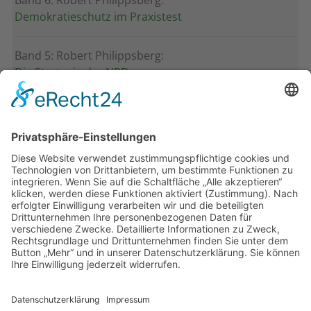
Band 6: Robert Philippsberg:
Demokratieschutz im Praxistest
Band 5: Robert Philippsberg:
Die Strategie der NPD
Band 4: Uwe Wagschal (Hg.):
Deutschland zwischen Reformstau und Veränderung
Band 3: Katharina Ober
Schwarz-grüne Koalitionen in nordrhein-
westfälischen Kommunen
Band 2: Sophia Burkhardt
Programmfabrik gegen Medienimperium
Band 1: Robert Kaiser