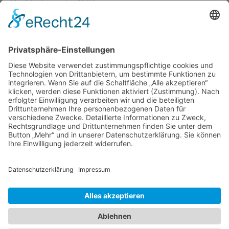
Die Strategie der NPD
Band 4: Uwe Wagschal (Hg.):
Deutschland zwischen Reformstau und Veränderung
Band 3: Katharina Ober
Schwarz-grüne Koalitionen in nordrhein-
westfälischen Kommunen
Band 2: Sophia Burkhardt
Programmfabrik gegen Medienimperium
Band 1: Robert Kaiser
Innovationspolitik
PDF-Flyer zur Schriftenreihe