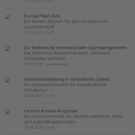
27.05.2026 · C·A·P
Europa*Rad 2026
Ein starkes Zeichen für den europäischen
Zusammenhalt
13.05.2026 · C·A·P
Zur Bedeutung internationaler Jugendprogramme
Eva Feldmann-Wojtachnia beim „Netzwerk
Wiesbaden weltweit“
08.05.2026 · wiesbaden.de
Demokratiebildung in turbulenten Zeiten
Ein Kompetenzmodell für demokratische
Schulkultur
04.05.2026 · C·A·P
Lernort Kreisau-Krzyżowa
Ein Seminarkonzept für deutsch-polnische Schul-
und Jugendbegegnungen
20.04.2026 · C·A·P