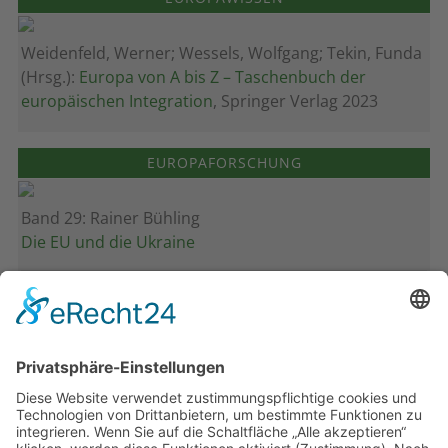
Weidenfeld, Werner; Wessels, Wolfgang; Tekin, Funda
(Hrsg.):
Europa von A bis Z – Taschenbuch der
europäischen Integration
, Springer Verlag 2023
EUROPAFORSCHUNG
Band 29: Rainer Bühling
Die EU und die Ukraine
Band 28: Andrea Zeller
Eurorettung um jeden Preis?
Band 27: Thomas Jansen
Europa verstehen