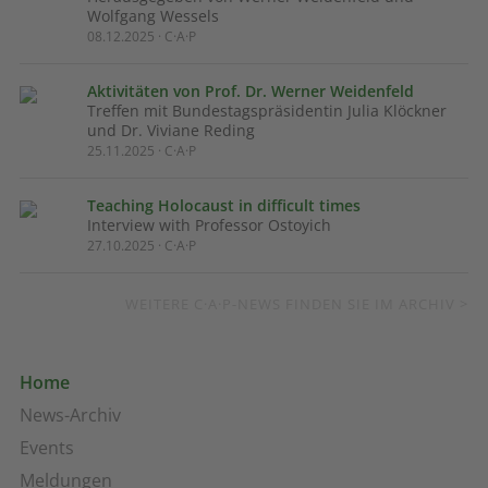
Wolfgang Wessels
08.12.2025 · C·A·P
Aktivitäten von Prof. Dr. Werner Weidenfeld
Treffen mit Bundestagspräsidentin Julia Klöckner
und Dr. Viviane Reding
25.11.2025 · C·A·P
Teaching Holocaust in difficult times
Interview with Professor Ostoyich
27.10.2025 · C·A·P
WEITERE C·A·P-NEWS FINDEN SIE IM ARCHIV >
Home
News-Archiv
Events
Meldungen