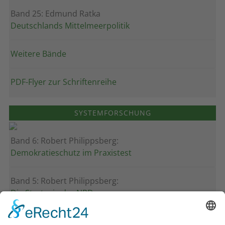
Band 25: Edmund Ratka
Deutschlands Mittelmeerpolitik
Weitere Bände
PDF-Flyer zur Schriftenreihe
SYSTEMFORSCHUNG
Band 6: Robert Philippsberg:
Demokratieschutz im Praxistest
Band 5: Robert Philippsberg:
Die Strategie der NPD
Band 4: Uwe Wagschal (Hg.):