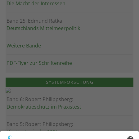
Die Macht der Interessen
Band 25: Edmund Ratka
Deutschlands Mittelmeerpolitik
Weitere Bände
PDF-Flyer zur Schriftenreihe
SYSTEMFORSCHUNG
Band 6: Robert Philippsberg:
Demokratieschutz im Praxistest
Band 5: Robert Philippsberg:
Die Strategie der NPD