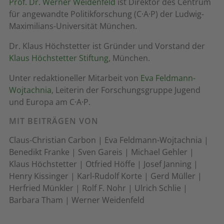
Prof. Dr. Werner Weidenfeld
ist Direktor des Centrum
für angewandte Politikforschung (C·A·P) der Ludwig-
Maximilians-Universität München.
Dr. Klaus Höchstetter ist Gründer und Vorstand der
Klaus Höchstetter Stiftung
, München.
Unter redaktioneller Mitarbeit von
Eva Feldmann-
Wojtachnia
, Leiterin der Forschungsgruppe Jugend
und Europa am C·A·P.
MIT BEITRÄGEN VON
Claus-Christian Carbon | Eva Feldmann-Wojtachnia |
Benedikt Franke | Sven Gareis | Michael Gehler |
Klaus Höchstetter | Otfried Höffe | Josef Janning |
Henry Kissinger | Karl-Rudolf Korte | Gerd Müller |
Herfried Münkler | Rolf F. Nohr | Ulrich Schlie |
Barbara Tham | Werner Weidenfeld