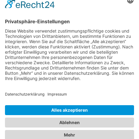
Band 4: Uwe Wagschal (Hg.):
Deutschland zwischen Reformstau und Veränderung
Band 3: Katharina Ober
Schwarz-grüne Koalitionen in nordrhein-
westfälischen Kommunen
Band 2: Sophia Burkhardt
Programmfabrik gegen Medienimperium
Band 1: Robert Kaiser
Innovationspolitik
PDF-Flyer zur Schriftenreihe