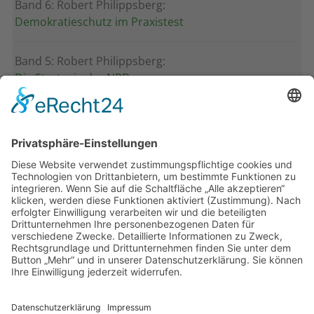
Band 6: Robert Philippsberg:
Demokratieschutz im Praxistest
Band 5: Robert Philippsberg:
Die Strategie der NPD
Band 4: Uwe Wagschal (Hg.):
Deutschland zwischen Reformstau und Veränderung
Band 3: Katharina Ober
Schwarz-grüne Koalitionen in nordrhein-
westfälischen Kommunen
Band 2: Sophia Burkhardt
Programmfabrik gegen Medienimperium
Band 1: Robert Kaiser