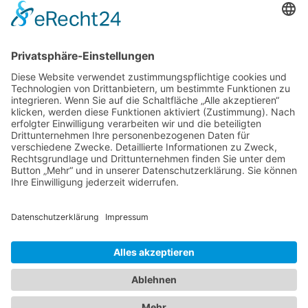
Band 28: Andrea Zeller
Eurorettung um jeden Preis?
Band 27: Thomas Jansen
Europa verstehen
Band 26: Andreas Öffner
Die Macht der Interessen
Band 25: Edmund Ratka
Deutschlands Mittelmeerpolitik
Weitere Bände
PDF-Flyer zur Schriftenreihe