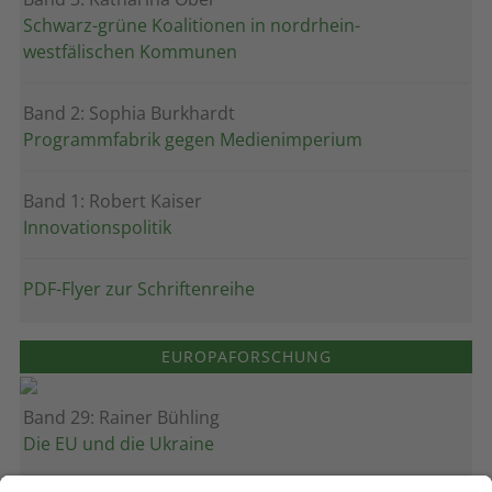
Schwarz-grüne Koalitionen in nordrhein-
westfälischen Kommunen
Band 2: Sophia Burkhardt
Programmfabrik gegen Medienimperium
Band 1: Robert Kaiser
Innovationspolitik
PDF-Flyer zur Schriftenreihe
EUROPAFORSCHUNG
Band 29: Rainer Bühling
Die EU und die Ukraine