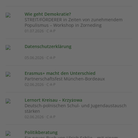
Wie geht Demokratie?
STREIT/FÖRDERER in Zeiten von zunehmendem
Populismus – Workshop in Zorneding
01.07.2026 · C·A·P
Datenschutzerklärung
05.06.2026 · C·A·P
Erasmus+ macht den Unterschied
Partnerschaftsfest München-Bordeaux
02.06.2026 · C·A·P
Lernort Kreisau – Krzyżowa
Deutsch-polnischen Schul- und Jugendaustausch
stärken
02.06.2026 · C·A·P
Politikberatung
Ein neues Buch von Ulrich Schlie – mit einem