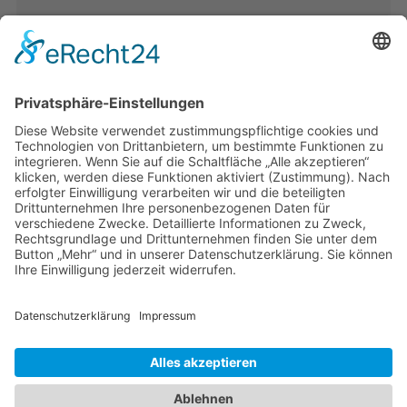
Band 28: Andrea Zeller
Eurorettung um jeden Preis?
Band 27: Thomas Jansen
Europa verstehen
Band 26: Andreas Öffner
Die Macht der Interessen
Band 25: Edmund Ratka
Deutschlands Mittelmeerpolitik
Weitere Bände
PDF-Flyer zur Schriftenreihe