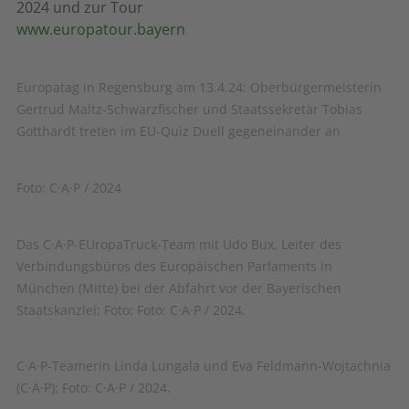
2024 und zur Tour
www.europatour.bayern
Europatag in Regensburg am 13.4.24: Oberbürgermeisterin
Gertrud Maltz-Schwarzfischer und Staatssekretär Tobias
Gotthardt treten im EU-Quiz Duell gegeneinander an
Foto: C·A·P / 2024
Das C·A·P-EUropaTruck-Team mit Udo Bux, Leiter des
Verbindungsbüros des Europäischen Parlaments in
München (Mitte) bei der Abfahrt vor der Bayerischen
Staatskanzlei; Foto: Foto: C·A·P / 2024.
C·A·P-Teamerin Linda Lungala und Eva Feldmann-Wojtachnia
(C·A·P); Foto: C·A·P / 2024.