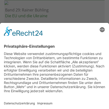
Band 29: Rainer Bühling
Die EU und die Ukraine
Band 28: Andrea Zeller
Eurorettung um jeden Preis?
Band 27: Thomas Jansen
Europa verstehen
Band 26: Andreas Öffner
Die Macht der Interessen
Band 25: Edmund Ratka
Deutschlands Mittelmeerpolitik
Weitere Bände