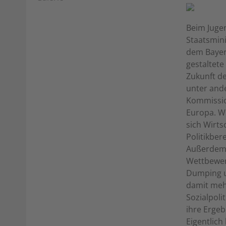
Beim Jugen
Staatsmini
dem Bayer
gestaltete
Zukunft de
unter and
Kommission
Europa. Wi
sich Wirt
Politikber
Außerdem 
Wettbewer
Dumping u
damit mehr
Sozialpoli
ihre Ergeb
Eigentlich