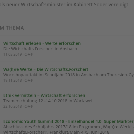
 als neuer Wirtschaftsminister im Kabinett Söder vereidigt.
UM THEMA
Wirtschaft erleben - Werte erforschen
Die Wirtschafts.Forscher! in Ansbach
11.03.2019 · C·A·P
Wa(h)re Werte – Die Wirtschafts.Forscher!
Workshopauftakt im Schuljahr 2018 in Ansbach am Theresien-
19.11.2018 · C·A·P
Ethik vermitteln – Wirtschaft erforschen
Teamerschulung 12.-14.10.2018 in Wartaweil
22.10.2018 · C·A·P
Economic Youth Summit 2018 - Einzelhandel 4.0: Super Märkte?
Abschluss des Schuljahrs 2017/18 im Programm „Wa(h)re Werte 
Wirtschafts.Forscher!“. Frankfurt/Main 4./5. Juni 2018