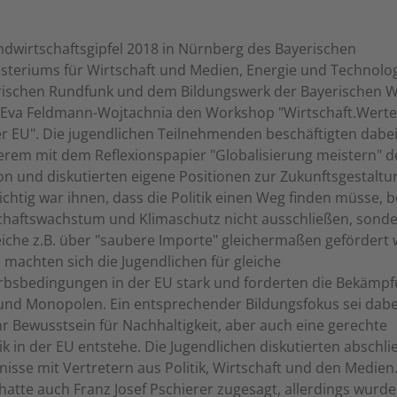
dwirtschaftsgipfel 2018 in Nürnberg des Bayerischen
steriums für Wirtschaft und Medien, Energie und Technolo
ischen Rundfunk und dem Bildungswerk der Bayerischen Wi
 Eva Feldmann-Wojtachnia den Workshop "Wirtschaft.Werte.P
r EU". Die jugendlichen Teilnehmenden beschäftigten dabei
erem mit dem Reflexionspapier "Globalisierung meistern" d
 und diskutierten eigene Positionen zur Zukunftsgestaltu
chtig war ihnen, dass die Politik einen Weg finden müsse, 
schaftswachstum und Klimaschutz nicht ausschließen, sond
eiche z.B. über "saubere Importe" gleichermaßen gefördert
machten sich die Jugendlichen für gleiche
bsbedingungen in der EU stark und forderten die Bekämp
nd Monopolen. Ein entsprechender Bildungsfokus sei dabei
 Bewusstsein für Nachhaltigkeit, aber auch eine gerechte
tik in der EU entstehe. Die Jugendlichen diskutierten abschl
nisse mit Vertretern aus Politik, Wirtschaft und den Medien
 hatte auch Franz Josef Pschierer zugesagt, allerdings wurde