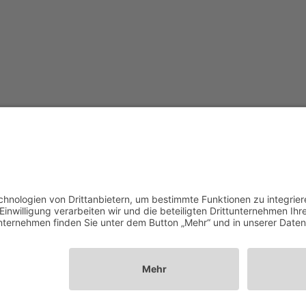
2026 ©
C·A·P
·
LMU
·
IMPRESSUM
·
DATENSCHUTZ
·
COOKIES