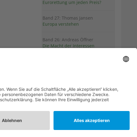
Eurorettung um jeden Preis?
Band 27: Thomas Jansen
Europa verstehen
Band 26: Andreas Öffner
Die Macht der Interessen
Band 25: Edmund Ratka
Deutschlands Mittelmeerpolitik
Weitere Bände
PDF-Flyer zur Schriftenreihe