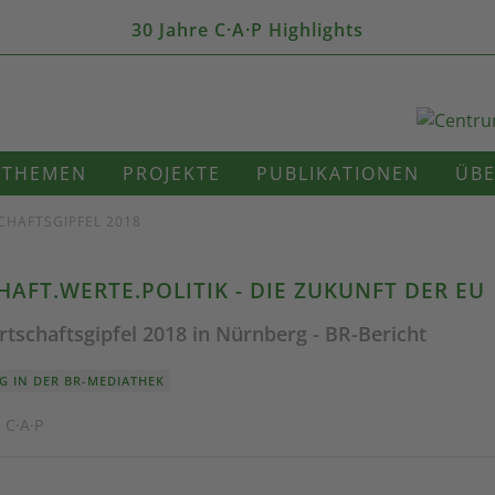
30 Jahre C·A·P Highlights
THEMEN
PROJEKTE
PUBLIKATIONEN
ÜBE
CHAFTSGIPFEL 2018
HAFT.WERTE.POLITIK - DIE ZUKUNFT DER EU
tschaftsgipfel 2018 in Nürnberg - BR-Bericht
G IN DER BR-MEDIATHEK
 C·A·P