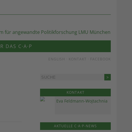
R DAS C·A·P
ENGLISH
·
KONTAKT
·
FACEBOOK
KONTAKT
Eva Feldmann-Wojtachnia
AKTUELLE C·A·P-NEWS