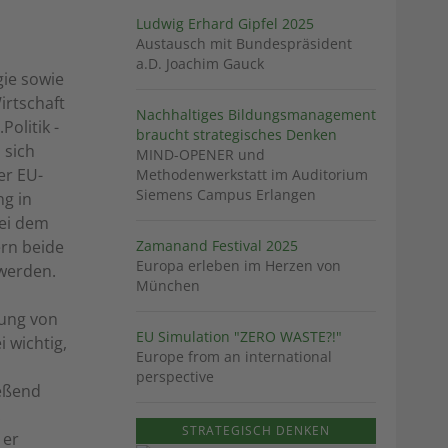
Ludwig Erhard Gipfel 2025
Austausch mit Bundespräsident
a.D. Joachim Gauck
gie sowie
rtschaft
Nachhaltiges Bildungsmanagement
olitik -
braucht strategisches Denken
 sich
MIND-OPENER und
er EU-
Methodenwerkstatt im Auditorium
Siemens Campus Erlangen
ng in
bei dem
ern beide
Zamanand Festival 2025
Europa erleben im Herzen von
 werden.
München
fung von
EU Simulation "ZERO WASTE?!"
 wichtig,
Europe from an international
perspective
ießend
.
STRATEGISCH DENKEN
 er