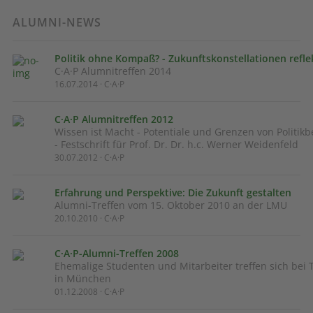
ALUMNI-NEWS
Politik ohne Kompaß? - Zukunftskonstellationen refle
C·A·P Alumnitreffen 2014
16.07.2014 · C·A·P
C·A·P Alumnitreffen 2012
Wissen ist Macht - Potentiale und Grenzen von Politik
- Festschrift für Prof. Dr. Dr. h.c. Werner Weidenfeld
30.07.2012 · C·A·P
Erfahrung und Perspektive: Die Zukunft gestalten
Alumni-Treffen vom 15. Oktober 2010 an der LMU
20.10.2010 · C·A·P
C·A·P-Alumni-Treffen 2008
Ehemalige Studenten und Mitarbeiter treffen sich bei
in München
01.12.2008 · C·A·P