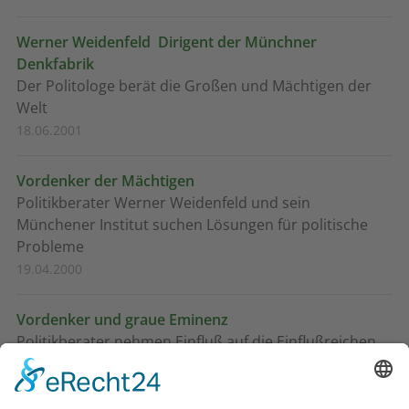
Werner Weidenfeld  Dirigent der Münchner
Denkfabrik
Der Politologe berät die Großen und Mächtigen der
Welt
18.06.2001
Vordenker der Mächtigen
Politikberater Werner Weidenfeld und sein
Münchener Institut suchen Lösungen für politische
Probleme
19.04.2000
Vordenker und graue Eminenz
Politikberater nehmen Einfluß auf die Einflußreichen
13.05.1999