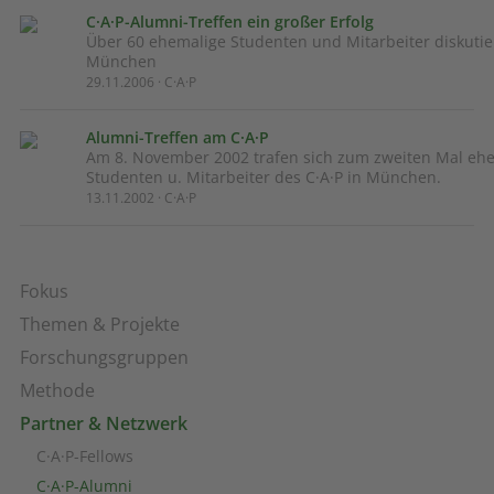
C·A·P-Alumni-Treffen ein großer Erfolg
Über 60 ehemalige Studenten und Mitarbeiter diskutie
München
29.11.2006 · C·A·P
Alumni-Treffen am C·A·P
Am 8. November 2002 trafen sich zum zweiten Mal eh
Studenten u. Mitarbeiter des C·A·P in München.
13.11.2002 · C·A·P
Fokus
Themen & Projekte
Forschungsgruppen
Methode
Partner & Netzwerk
C·A·P-Fellows
C·A·P-Alumni