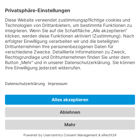
Ideen vom Campus
Deutsche Politologen küren Werner Weidenfeld zum
einflußreichsten Politikberater ihrer Zunft
31.08.1998
Berater für das Unternehmen Staat
Fehlt der Politologie die praktische Ausrichtung? Das
Münchner CAP will Einfluss nehmen
09.04.1996
Ein Regierungsberater für Außenpolitik
Neuer Mann auf LMU-Lehrstuhl für Politikwissenschaft
/ Sontheimer-Nachfolger Werner Weidenfeld
14.07.1995
2026 ©
C·A·P
·
IMPRESSUM
·
DATENSCHUTZ
·
COOKIES