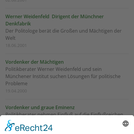
Werner Weidenfeld  Dirigent der Münchner
Denkfabrik
Der Politologe berät die Großen und Mächtigen der
Welt
18.06.2001
Vordenker der Mächtigen
Politikberater Werner Weidenfeld und sein
Münchener Institut suchen Lösungen für politische
Probleme
19.04.2000
Vordenker und graue Eminenz
Politikberater nehmen Einfluß auf die Einflußreichen
13.05.1999