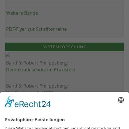
Weitere Bände
PDF-Flyer zur Schriftenreihe
SYSTEMFORSCHUNG
Band 6: Robert Philippsberg:
Demokratieschutz im Praxistest
Band 5: Robert Philippsberg:
Die Strategie der NPD
Band 4: Uwe Wagschal (Hg.):
Deutschland zwischen Reformstau und Veränderung