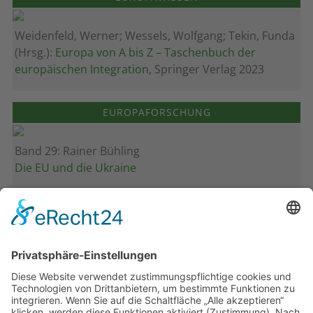
Weidenfeld, Werner; Wessels, Wolfgang; Tekin, Funda
(Hrsg.):
Europa von A bis Z – Taschenbuch der
europäischen Integration
, Springer Verlag 2023
EUROPAFORSCHUNG
Band 29: Rainer Bühling
Die EU und die Ukraine
Band 28: Andrea Zeller
Eurorettung um jeden Preis?
Band 27: Thomas Jansen
Europa verstehen