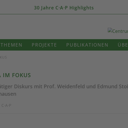
30 Jahre C·A·P Highlights
THEMEN
PROJEKTE
PUBLIKATIONEN
ÜBE
OKUS
 IM FOKUS
tiger Diskurs mit Prof. Weidenfeld und Edmund Stoi
hausen
 C·A·P