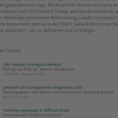
len geopolitischen Lage. Mit deutlichen Worten kritisierte er
e Gebaren von US-Präsident Trump, welches die bewährte, s
n Weltkriegs bestehende Weltordnung zutiefst erschüttert
he heute mehr denn je in der Pflicht, seine Rolle in einer We
„kopfsteht“, neu zu definieren und zu festigen.
UM THEMA
„Wir müssen strategisch denken“
Beitrag von Prof. Dr. Werner Weidenfeld
13.04.2026 · Magazin 1/2026
Jahrbuch der Europäischen Integration 2025
Herausgegeben von Werner Weidenfeld und Wolfgang Wessels
08.12.2025 · C·A·P
Teaching Holocaust in difficult times
Interview with Professor Ostoyich