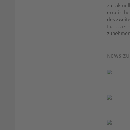
zur aktuel
erratisch
des Zweite
Europa ste
zunehmend 
NEWS Z