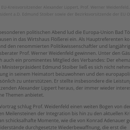
r:: EU-Kreisvorsitzender Alexander Lippert, Prof. Werner Weidenfeld,
sident a.D. Edmund Stoiber sowie der Bezirksvorsitzende der EU 
besonderen politischen Abend lud die Europa-Union Bad Tö
usen in das Wirtshaus Flößerei ein. Als Hauptreferenten k
and den renommierten Politikwissenschaftler und langjähri
sberater Prof. Werner Weidenfeld gewinnen. Unter den Gä
ch auch ein prominentes Mitglied des Verbandes: Der ehema
 Ministerpräsident Edmund Stoiber ließ es sich nicht nehm
tung in seinem Heimatort beizuwohnen und den europapoli
sönlich zu unterstützen. Er stellte insbesondere die Leistu
tzenden Alexander Lippert heraus, der immer wieder intere
he Themen anbietet.
Vortrag schlug Prof. Weidenfeld einen weiten Bogen von de
en Meilensteinen der Integration bis hin zu den aktuellen Kr
 an schicksalhafte Momente, wie die von Konrad Adenauer 
iderstände durchgesetzte Wiederbewaffnung, die erst die