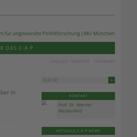
R DAS C·A·P
ENGLISH
·
KONTAKT
·
FACEBOOK
ber in
KONTAKT
Prof. Dr. Werner
Weidenfeld
AKTUELLE C·A·P-NEWS