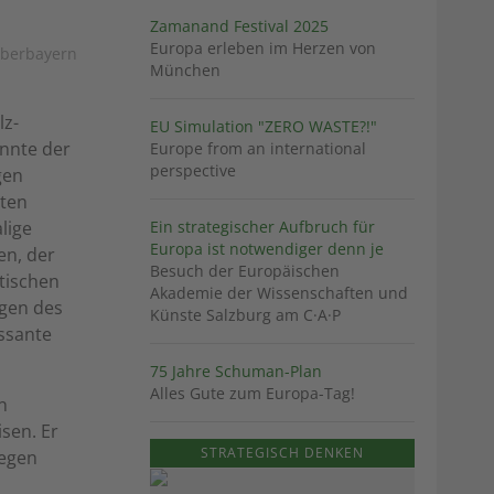
Zamanand Festival 2025
Europa erleben im Herzen von
Oberbayern
München
lz-
EU Simulation "ZERO WASTE?!"
onnte der
Europe from an international
perspective
gen
sten
lige
Ein strategischer Aufbruch für
Europa ist notwendiger denn je
en, der
Besuch der Europäischen
tischen
Akademie der Wissenschaften und
ngen des
Künste Salzburg am C·A·P
ssante
75 Jahre Schuman-Plan
Alles Gute zum Europa-Tag!
n
isen. Er
STRATEGISCH DENKEN
gegen