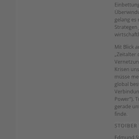
Einbettung
Überwindun
gelang es
Strategen 
wirtschaf
Mit Blick 
„Zeitalter
Vernetzun
Krisen uns
müsse mehr
global bes
Verbindung
Power“). T
gerade un
finde.
STOIBER
Edmund St