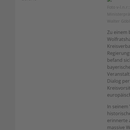
Foto v-l.n.
Ministerprä
Walter Göbl
Zu einem 
Wolfratsha
Kreisverb
Regierung
befand si
bayerische
Veranstal
Dialog per
Kreisvorsi
europäisc
In seinem 
historisch
erinnerte
massive W