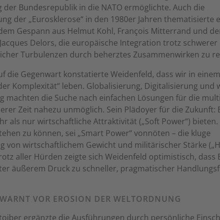
 der Bundesrepublik in die NATO ermöglichte. Auch die
g der „Eurosklerose“ in den 1980er Jahren thematisierte 
 dem Gespann aus Helmut Kohl, François Mitterrand und d
Jacques Delors, die europäische Integration trotz schwerer
tlicher Turbulenzen durch beherztes Zusammenwirken zu re
auf die Gegenwart konstatierte Weidenfeld, dass wir in eine
 der Komplexität“ leben. Globalisierung, Digitalisierung und 
g machten die Suche nach einfachen Lösungen für die mult
erer Zeit nahezu unmöglich. Sein Plädoyer für die Zukunft:
 als nur wirtschaftliche Attraktivität („Soft Power“) bieten
tehen zu können, sei „Smart Power“ vonnöten – die kluge
 von wirtschaftlichem Gewicht und militärischer Stärke („
rotz aller Hürden zeigte sich Weidenfeld optimistisch, dass
ter äußerem Druck zu schneller, pragmatischer Handlungsf
 WARNT VOR EROSION DER WELTORDNUNG
oiber ergänzte die Ausführungen durch persönliche Einsc