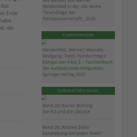
des Bandes von Werner
 das
Weidenfeld in der utb-Reihe
"Grundzüge der
eit Ende
Politikwissenschaft", 2025.
 habe.
lt, die
EUROPAWISSEN
Weidenfeld, Werner; Wessels,
Wolfgang; Tekin, Funda (Hrsg.):
Europa von A bis Z – Taschenbuch
der europäischen Integration
,
Springer Verlag 2023
EUROPAFORSCHUNG
Band 29: Rainer Bühling
Die EU und die Ukraine
Band 28: Andrea Zeller
Eurorettung um jeden Preis?