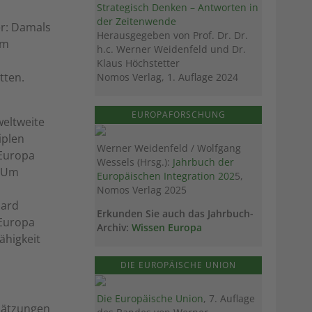
Strategisch Denken – Antworten in
der Zeitenwende
er: Damals
Herausgegeben von Prof. Dr. Dr.
em
h.c. Werner Weidenfeld und Dr.
Klaus Höchstetter
tten.
Nomos Verlag, 1. Auflage 2024
m
EUROPAFORSCHUNG
weltweite
iplen
Werner Weidenfeld / Wolfgang
 Europa
Wessels (Hrsg.):
Jahrbuch der
. Um
Europäischen Integration 202
5,
Nomos Verlag 2025
Hard
Erkunden Sie auch das Jahrbuch-
 Europa
Archiv:
Wissen Europa
ähigkeit
DIE EUROPÄISCHE UNION
Die Europäische Union
, 7. Auflage
hätzungen