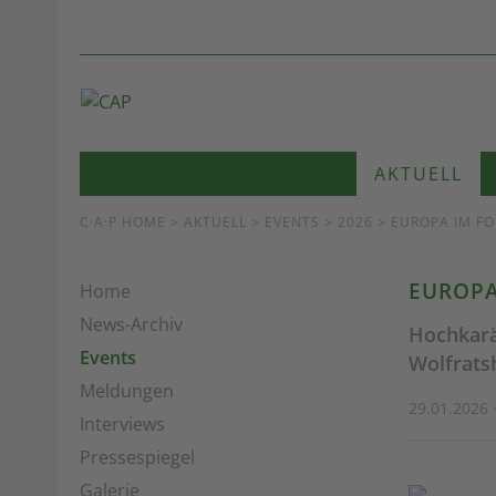
AKTUELL
C·A·P HOME
>
AKTUELL
>
EVENTS
> 2026 > EUROPA IM F
EUROPA
Home
News-Archiv
Hochkarä
Events
Wolfrats
Meldungen
29.01.2026 ·
Interviews
Pressespiegel
Galerie