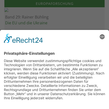
EUROPAFORSCHUNG
Band 29: Rainer Bühling
Die EU und die Ukraine
Band 28: Andrea Zeller
Eurorettung um jeden Preis?
Band 27: Thomas Jansen
Europa verstehen
Band 26: Andreas Öffner
Die Macht der Interessen
Band 25: Edmund Ratka
Deutschlands Mittelmeerpolitik