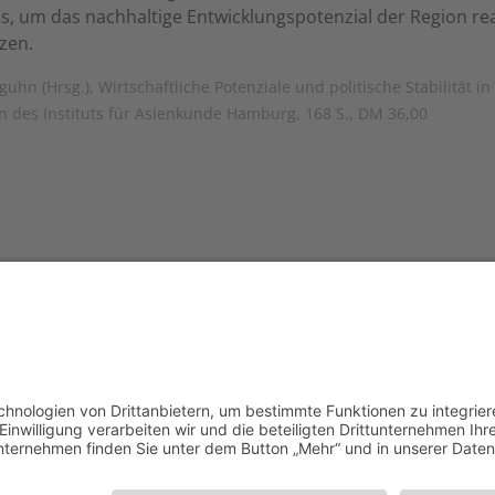
 um das nachhaltige Entwicklungspotenzial der Region rea
zen.
uhn (Hrsg.), Wirtschaftliche Potenziale und politische Stabilität in
n des Instituts für Asienkunde Hamburg, 168 S., DM 36,00