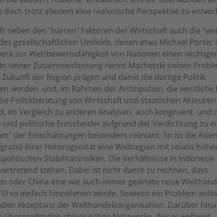
 es doch trotz alledem eine realistische Perspektive zu entwic
fft neben den "harten" Faktoren der Wirtschaft auch die "we
des gesellschaftlichen Umfelds, denen etwa Michael Porter 
erk zur Wettbewerbsfähigkeit von Nationen einen wichtigen
 In seiner Zusammenfassung nennt Machetzki sieben Proble
 Zukunft der Region prägen und damit die dortige Politik
en werden  und, im Rahmen der Antizipation, die westliche P
die Politikberatung von Wirtschaft und staatlichen Akteuren 
d, im Vergleich zu anderen Analysen, auch kongruent, und 
 und politische Entscheider aufgrund der Verdichtung zu 
m" der Einschätzungen besonders relevant: So ist die Asien-
grund ihrer Heterogenität eine Weltregion mit relativ hohe
spolitischen Stabilitätsrisiken. Die Verhältnisse in Indones
lvertretend stehen. Dabei ist nicht damit zu rechnen, dass
en oder China eine wie auch immer geartete neue Welthan
TO so einfach hinnehmen werde. Sowieso ein Problem anläs
en Akzeptanz der Welthandelsorganisation. Darüber hin
e übergreifenden chinesischen Netzwerke, dieses weltweit