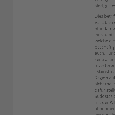
sind, gilt
Dies betri
Variablen 
Standardw
einräumt.
welche die
beschäftig
auch. Für 
zentral un
Investoren
"Mainstrea
Region auf
sicherheit
dafür stel
Südostasi
mit der W
abnehmend
werden di