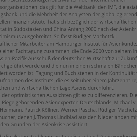
sorganisationen  das gilt für die Weltbank, den IMF, die asia
ngsbank und die Mehrheit der Analysten der global agieren
len Finanzinstitute  hat sich bezüglich der wirtschaftliche
ität in Südostasien und China Anfang 2000 nach der Asienkr
imismus ausgebreitet. So fasst Rüdiger Machetzki,
ftlicher Mitarbeiter am Hamburger Institut für Asienkunde,
e einer Fachtagung zusammen, die Ende 2000 von seinem In
sien-Pazifik-Ausschuß der deutschen Wirtschaft zur Zukunf
rchgeführt wurde und die nun in einem schmalen Bändche
rt worden ist. Tagung und Buch stehen in der Kontinuität
fnahmen des Instituts, die es seit über einem Jahrzehnt r
schen und wirtschaftlichen Lage Asiens durchführt.
 der optimistischen Aussichten gilt es zu differenzieren. Die
 Riege gehörenden Asienexperten Deutschlands, Michael v.
Heilmann, Patrick Köllner, Werner Pascha, Rüdiger Machetz
hucher, denen J. Thomas Lindblad aus den Niederlanden mi
 den Gründen der Asienkrise assistiert.
 die akuten Probleme  erstaunlich schnell  überwunden w