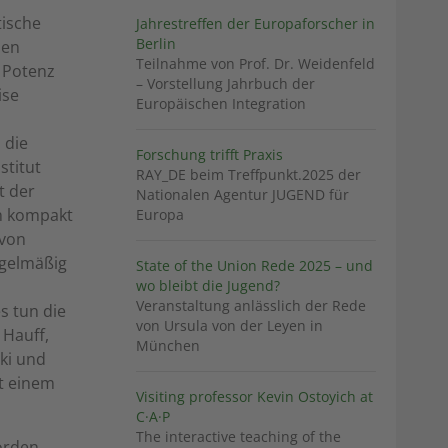
tische
Jahrestreffen der Europaforscher in
Berlin
den
Teilnahme von Prof. Dr. Weidenfeld
n Potenz
– Vorstellung Jahrbuch der
ise
Europäischen Integration
 die
Forschung trifft Praxis
stitut
RAY_DE beim Treffpunkt.2025 der
t der
Nationalen Agentur JUGEND für
n kompakt
Europa
 von
egelmäßig
State of the Union Rede 2025 – und
wo bleibt die Jugend?
Veranstaltung anlässlich der Rede
s tun die
von Ursula von der Leyen in
 Hauff,
München
ki und
t einem
Visiting professor Kevin Ostoyich at
C·A·P
The interactive teaching of the
orden