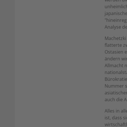
unheimlic
japanische
"hineinreg
Analyse de
Machetzki s
flatterte 
Ostasien e
ändern wir
Allmacht n
nationals
Bürokratie
Nummer se
asiatisch
auch die 
Alles in a
ist, dass 
wirtschaft