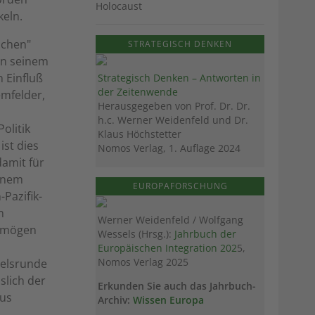
Holocaust
keln.
ichen"
STRATEGISCH DENKEN
in seinem
 Einfluß
Strategisch Denken – Antworten in
der Zeitenwende
mfelder,
Herausgegeben von Prof. Dr. Dr.
h.c. Werner Weidenfeld und Dr.
olitik
Klaus Höchstetter
ist dies
Nomos Verlag, 1. Auflage 2024
damit für
einem
EUROPAFORSCHUNG
Pazifik-
n
Werner Weidenfeld / Wolfgang
ie mögen
Wessels (Hrsg.):
Jahrbuch der
Europäischen Integration 202
5,
Nomos Verlag 2025
delsrunde
slich der
Erkunden Sie auch das Jahrbuch-
aus
Archiv:
Wissen Europa