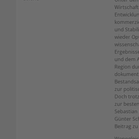
Wirtschaft
Entwicklu
kommerziel
und Stabil
wieder Opt
wissenscha
Ergebniss
und dem A
Region du
dokumentie
Bestandsau
zur politi
Doch trotz
zur besten
Sebastian 
Günter Sc
Beitrag zu
Wenngleich