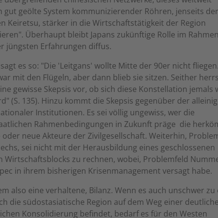
h gut geölte System kommunizierender Röhren, jenseits de
n Keiretsu, stärker in die Wirtschaftstätigkeit der Region
ieren". Überhaupt bleibt Japans zukünftige Rolle im Rahme
r jüngsten Erfahrungen diffus.
agt es so: "Die 'Leitgans' wollte Mitte der 90er nicht fliegen.
zwar mit den Flügeln, aber dann blieb sie sitzen. Seither herr
ine gewisse Skepsis vor, ob sich diese Konstellation jemals w
d" (S. 135). Hinzu kommt die Skepsis gegenüber der alleini
ationaler Institutionen. Es sei völlig ungewiss, wer die
taatlichen Rahmenbedingungen in Zukunft präge  die herk
 oder neue Akteure der Zivilgesellschaft. Weiterhin, Proble
chs, sei nicht mit der Herausbildung eines geschlossenen
en Wirtschaftsblocks zu rechnen, wobei, Problemfeld Numme
Apec in ihrem bisherigen Krisenmanagement versagt habe.
llem also eine verhaltene, Bilanz. Wenn es auch unschwer z
sich die südostasiatische Region auf dem Weg einer deutlich
lichen Konsolidierung befindet, bedarf es für den Westen