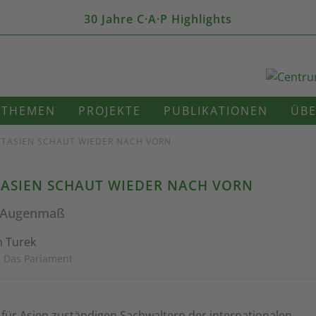
30 Jahre C·A·P Highlights
THEMEN
PROJEKTE
PUBLIKATIONEN
ÜBE
STASIEN SCHAUT WIEDER NACH VORN
ASIEN SCHAUT WIEDER NACH VORN
t Augenmaß
n Turek
· Das Parlament
für Asien zuständigen Sachwaltern der internationalen