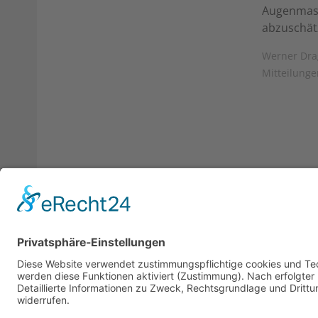
Augenmass,
abzuschät
Werner Drag
Mitteilunge