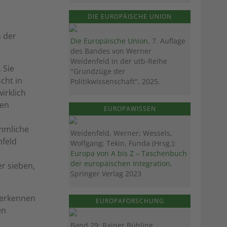
r
DIE EUROPÄISCHE UNION
n der
Die Europäische Union
, 7. Auflage
des Bandes von Werner
Weidenfeld in der utb-Reihe
 Sie
"Grundzüge der
scht in
Politikwissenschaft", 2025.
irklich
gen
EUROPAWISSEN
ömmliche
Weidenfeld, Werner; Wessels,
mfeld
Wolfgang; Tekin, Funda (Hrsg.):
Europa von A bis Z – Taschenbuch
der europäischen Integration
,
r sieben,
Springer Verlag 2023
u erkennen
EUROPAFORSCHUNG
en
Band 29: Rainer Bühling