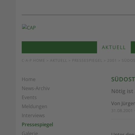
AKTUELL
C·A·P HOME
>
AKTUELL
>
PRESSESPIEGEL
> 2001 > SÜDO
SÜDOST
Home
News-Archiv
Nötig is
Events
Von Jürge
Meldungen
31.08.2001 
Interviews
Pressespiegel
Galerie
Unter den 