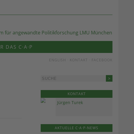
R DAS C·A·P
ENGLISH
·
KONTAKT
·
FACEBOOK
KONTAKT
Jürgen Turek
AKTUELLE C·A·P-NEWS