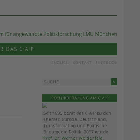
R DAS C·A·P
ENGLISH
·
KONTAKT
·
FACEBOOK
POLITIKBERATUNG AM C·A·P
Seit 1995 berät das C·A·P zu den
Themen Europa, Deutschland,
Transformation und Politische
Bildung die Politik. 2007 wurde
Prof. Dr. Werner Weidenfeld
,