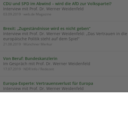
CDU und SPD im Abwind – wird die AfD zur Volkspartei?
Interview mit Prof. Dr. Werner Weidenfeld
03.09.2019 · web.de Magazine
Brexit: „Zugeständnisse wird es nicht geben“
Interview mit Prof. Dr. Werner Weidenfeld: „Das Vertrauen in die
europäische Politik steht auf dem Spiel“
21.08.2019 · Münchner Merkur
Von Beruf: Bundeskanzlerin
Im Gespräch mit Prof. Dr. Werner Weidenfeld
17.07.2019 · NDR Info / Redezeit
Europa-Experte: Vertrauensverlust für Europa
Interview mit Prof. Dr. Werner Weidenfeld
05.07.2019 · NDR Info
Nach dem EU-Sondergipfel - die Personalentscheidungen
Im Gespräch mit Werner Weidenfeld
01.07.2019 · BR2 Radiowelt