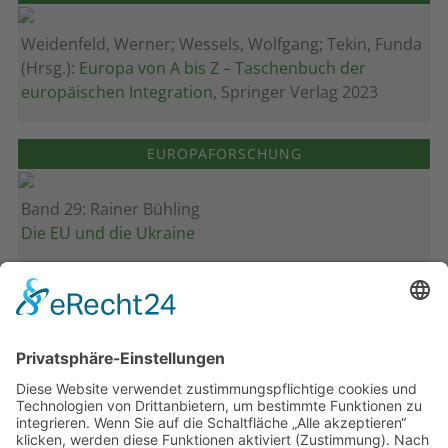
Weidenfeld, Werner; Wessels, Wolfgang; Tekin, Funda
(Hrsg.):
Europa von A bis Z – Taschenbuch der
europäischen Integration
, Springer Verlag 2023
EUROPAFORSCHUNG
Band 29: Rainer Bühling
Die EU und die Ukraine
Band 28: Andrea Zeller
Eurorettung um jeden Preis?
Band 27: Thomas Jansen
Europa verstehen