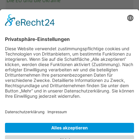
Die EU und die Ukraine
Band 28: Andrea Zeller
Eurorettung um jeden Preis?
Band 27: Thomas Jansen
Europa verstehen
Band 26: Andreas Öffner
Die Macht der Interessen
Band 25: Edmund Ratka
Deutschlands Mittelmeerpolitik
Weitere Bände
PDF-Flyer zur Schriftenreihe