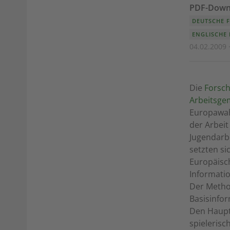
PDF-Down
DEUTSCHE 
ENGLISCHE
04.02.2009
Die
Forsc
Arbeitsgem
Europawah
der Arbeit
Jugendarb
setzten s
Europäisc
Informati
Der Method
Basisinfor
Den Haupt
spielerisc