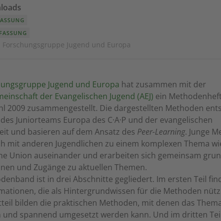
loads
FASSUNG
 FASSUNG
 · Forschungsgruppe Jugend und Europa
hungsgruppe Jugend und Europa
hat zusammen mit der
einschaft der Evangelischen Jugend (AEJ)
ein Methodenheft
l 2009 zusammengestellt. Die dargestellten Methoden en
 des Juniorteams Europa des C·A·P und der evangelischen
eit und basieren auf dem Ansatz des
Peer-Learning
. Junge 
ich mit anderen Jugendlichen zu einem komplexen Thema wi
he Union auseinander und erarbeiten sich gemeinsam gru
onen und Zugänge zu aktuellen Themen.
enband ist in drei Abschnitte gegliedert. Im ersten Teil fin
mationen, die als Hintergrundwissen für die Methoden nützl
teil bilden die praktischen Methoden, mit denen das Them
h und spannend umgesetzt werden kann. Und im dritten Teil