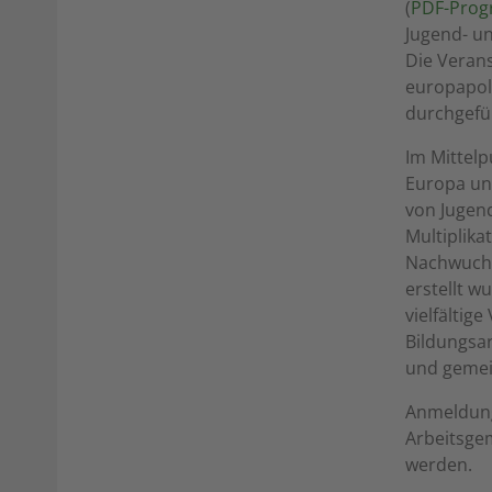
(
PDF-Pro
Jugend- un
Die Verans
europapoli
durchgefü
Im Mittelp
Europa un
von Jugend
Multiplika
Nachwuchs
erstellt w
vielfältig
Bildungsar
und gemei
Anmeldung
Arbeitsgem
werden.