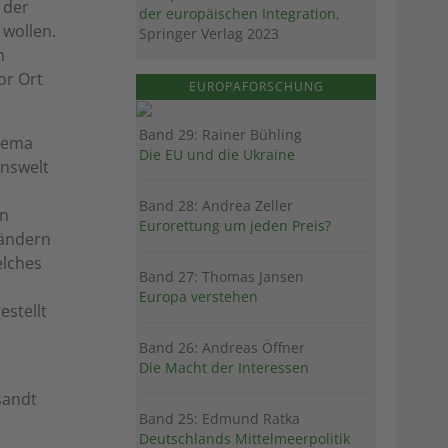
 der
der europäischen Integration
,
 wollen.
Springer Verlag 2023
n
or Ort
EUROPAFORSCHUNG
Band 29: Rainer Bühling
Thema
Die EU und die Ukraine
enswelt
Band 28: Andrea Zeller
on
Eurorettung um jeden Preis?
Ländern
elches
Band 27: Thomas Jansen
Europa verstehen
estellt
Band 26: Andreas Öffner
Die Macht der Interessen
sandt
Band 25: Edmund Ratka
Deutschlands Mittelmeerpolitik