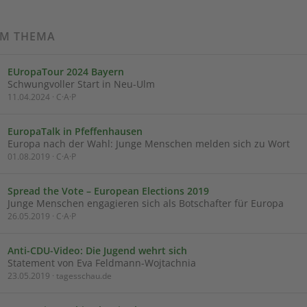
UM THEMA
EUropaTour 2024 Bayern
Schwungvoller Start in Neu-Ulm
11.04.2024 · C·A·P
EuropaTalk in Pfeffenhausen
Europa nach der Wahl: Junge Menschen melden sich zu Wort
01.08.2019 · C·A·P
Spread the Vote – European Elections 2019
Junge Menschen engagieren sich als Botschafter für Europa
26.05.2019 · C·A·P
Anti-CDU-Video: Die Jugend wehrt sich
Statement von Eva Feldmann-Wojtachnia
23.05.2019 · tagesschau.de