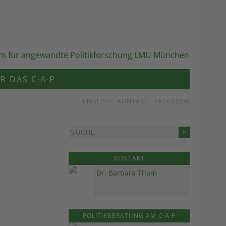
R DAS C·A·P
ENGLISH
·
KONTAKT
·
FACEBOOK
KONTAKT
Dr. Barbara Tham
POLITIKBERATUNG AM C·A·P