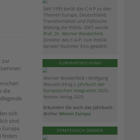
Seit 1995 berät das C·A·P zu den
Themen Europa, Deutschland,
Transformation und Politische
Bildung die Politik. 2007 wurde
Prof. Dr. Werner Weidenfeld
,
Direktor des C·A·P, zum Politik­
berater Nummer Eins gewählt.
 zur
EUROPAFORSCHUNG
tstammen
Werner Weidenfeld / Wolfgang
Menschen
Wessels (Hrsg.):
Jahrbuch der
e die
Europäischen Integration 202
5,
Nomos Verlag 2025
ndlegende
Erkunden Sie auch das Jahrbuch-
den sich
Archiv:
Wissen Europa
ich sind.
a Europa
STRATEGISCH DENKEN
 finden