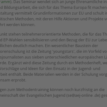
gramm
). Das Seminar wendet sich an junge Ehrenamtliche in
d Bildungsarbeit, die sich für das Thema Europa fit machen
taltung vermittelt Grundinformationen zur EU und schult i
tischen Methoden, mit deren Hilfe Aktionen und Projekte v
hrt werden können.
unkt stehen teilnehmerorientierte Methoden, die für das 
d EP-Wahlen sensibilisieren und den Bezug der EU zur Leb
lichen deutlich machen. Ein wesentlicher Baustein der
torenschulung ist die Zeitung 'youngstars', die im Vorfeld v
journalisten aus sieben unterschiedlichen europäischen 
urde. Ergänzt wird diese Zeitung durch ein Methodenheft, w
e Vorschläge und Ideen für den Einsatz in der Jugend- und
beit enthält. Beide Materialien werden in der Schulung vorg
nsam erprobt.
en zum Methodentraining können noch kurzfristig an die
einschaft der Evangelischen Jugend (se@aej-online .de) ge