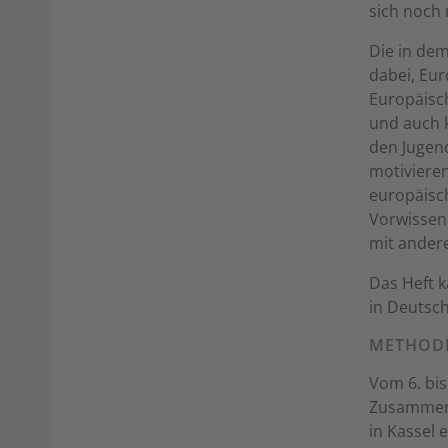
sich noch 
Die in de
dabei, Eur
Europäisch
und auch 
den Jugend
motivieren
europäisch
Vorwissen 
mit ander
Das Heft k
in Deutsch
METHOD
Vom 6. bis
Zusammena
in Kassel