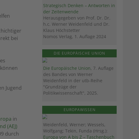
Strategisch Denken – Antworten in
der Zeitenwende
lfen
Herausgegeben von Prof. Dr. Dr.
h.c. Werner Weidenfeld und Dr.
Klaus Höchstetter
hichtiger
Nomos Verlag, 1. Auflage 2024
rekt bei
DIE EUROPÄISCHE UNION
ges
d können
Die Europäische Union
, 7. Auflage
des Bandes von Werner
Weidenfeld in der utb-Reihe
"Grundzüge der
en Jugend
Politikwissenschaft", 2025.
EUROPAWISSEN
uropa
in
Weidenfeld, Werner; Wessels,
nd (AEJ)
Wolfgang; Tekin, Funda (Hrsg.):
09 durch
Europa von A bis Z – Taschenbuch