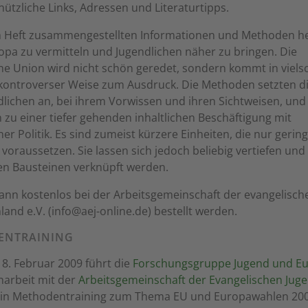
nützliche Links, Adressen und Literaturtipps.
m Heft zusammengestellten Informationen und Methoden he
opa zu vermitteln und Jugendlichen näher zu bringen. Die
e Union wird nicht schön geredet, sondern kommt in vielsc
kontroverser Weise zum Ausdruck. Die Methoden setzten di
lichen an, bei ihrem Vorwissen und ihren Sichtweisen, und
 zu einer tiefer gehenden inhaltlichen Beschäftigung mit
er Politik. Es sind zumeist kürzere Einheiten, die nur gerin
voraussetzen. Sie lassen sich jedoch beliebig vertiefen un
en Bausteinen verknüpft werden.
ann kostenlos bei der Arbeitsgemeinschaft der evangelisch
land e.V. (info@aej-online.de) bestellt werden.
ENTRAINING
 8. Februar 2009 führt die
Forschungsgruppe Jugend und E
rbeit mit der
Arbeitsgemeinschaft der Evangelischen Juge
 ein Methodentraining zum Thema EU und Europawahlen 20