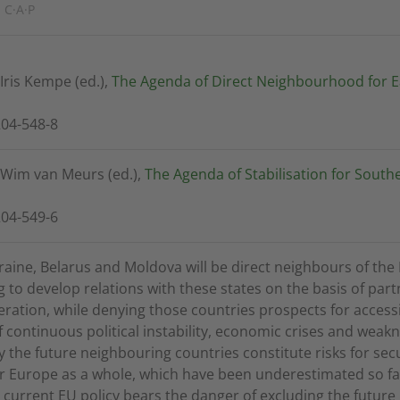
 C·A·P
Iris Kempe (ed.),
The Agenda of Direct Neighbourhood for E
204-548-8
 Wim van Meurs (ed.),
The Agenda of Stabilisation for South
204-549-6
raine, Belarus and Moldova will be direct neighbours of the
ng to develop relations with these states on the basis of par
ration, while denying those countries prospects for access
 continuous political instability, economic crises and weakn
ety the future neighbouring countries constitute risks for sec
for Europe as a whole, which have been underestimated so far
current EU policy bears the danger of excluding the future