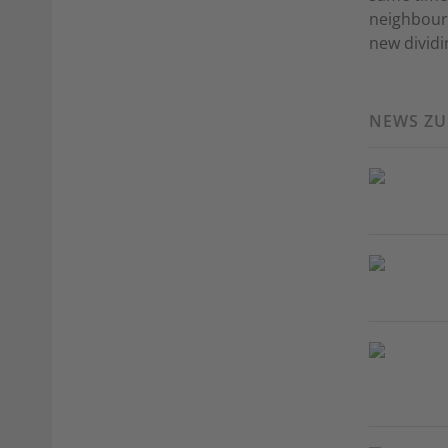
neighbouri
new dividi
NEWS Z