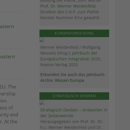
Bildung die Politik. 2007 wurde
Prof. Dr. Werner Weidenfeld
,
Direktor des C·A·P, zum Politik­
berater Nummer Eins gewählt.
astern
EUROPAFORSCHUNG
Werner Weidenfeld / Wolfgang
Wessels (Hrsg.):
Jahrbuch der
eastern
Europäischen Integration 202
5,
Nomos Verlag 2025
Erkunden Sie auch das Jahrbuch-
Archiv:
Wissen Europa
 EU. The
tnership
STRATEGISCH DENKEN
ion.
ess of
Strategisch Denken – Antworten in
urity and
der Zeitenwende
. At the
Herausgegeben von Prof. Dr. Dr.
h.c. Werner Weidenfeld und Dr.