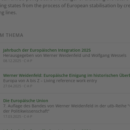
ng states from the process of European stabilisation by cr
ng lines.
UM THEMA
Jahrbuch der Europäischen Integration 2025
Herausgegeben von Werner Weidenfeld und Wolfgang Wessels
08.12.2025 · C·A·P
Werner Weidenfeld: Europäische Einigung im historischen Überb
Europa von A bis Z – Living reference work entry
27.04.2025 · C·A·P
Die Europäische Union
7. Auflage des Bandes von Werner Weidenfeld in der utb-Reihe
der Politikwissenschaft"
17.03.2025 · C·A·P