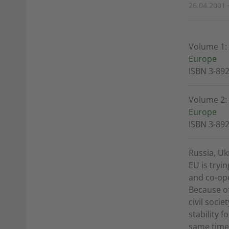
26.04.2001 ·
Volume 1: 
Europe
ISBN 3-89
Volume 2:
Europe
ISBN 3-89
Russia, Uk
EU is tryi
and co-ope
Because of
civil soci
stability 
same time 