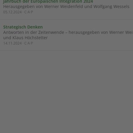
Jahrbuch der Europäischen Integration 2024
Herausgegeben von Werner Weidenfeld und Wolfgang Wessels
05.12.2024 · C·A·P
Strategisch Denken
Antworten in der Zeitenwende – herausgegeben von Werner Wei
und Klaus Höchstetter
14.11.2024 · C·A·P