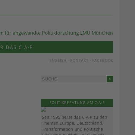
R DAS C·A·P
ENGLISH
·
KONTAKT
·
FACEBOOK
POLITIKBERATUNG AM C·A·P
Seit 1995 berät das C·A·P zu den
Themen Europa, Deutschland,
Transformation und Politische