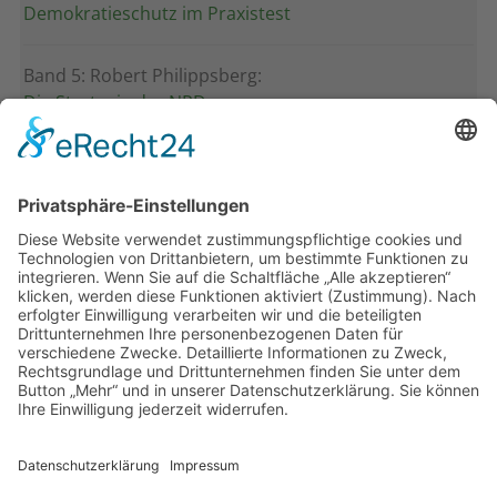
Demokratieschutz im Praxistest
Band 5: Robert Philippsberg:
Die Strategie der NPD
Band 4: Uwe Wagschal (Hg.):
Deutschland zwischen Reformstau und Veränderung
Band 3: Katharina Ober
Schwarz-grüne Koalitionen in nordrhein-
westfälischen Kommunen
Band 2: Sophia Burkhardt
Programmfabrik gegen Medienimperium
Band 1: Robert Kaiser
Innovationspolitik