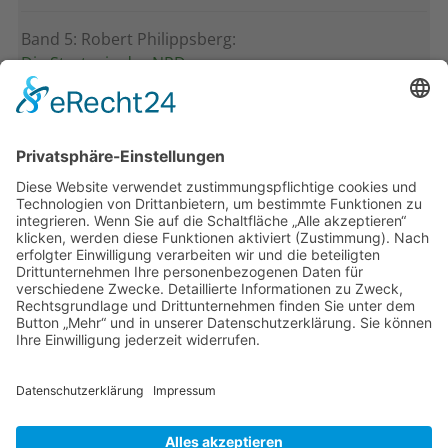
Band 5: Robert Philippsberg:
Die Strategie der NPD
Band 4: Uwe Wagschal (Hg.):
Deutschland zwischen Reformstau und Veränderung
Band 3: Katharina Ober
Schwarz-grüne Koalitionen in nordrhein-
westfälischen Kommunen
Band 2: Sophia Burkhardt
Programmfabrik gegen Medienimperium
Band 1: Robert Kaiser
Innovationspolitik