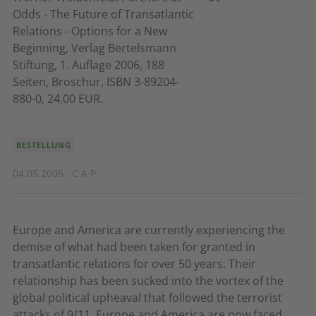
Odds - The Future of Transatlantic
Relations - Options for a New
Beginning, Verlag Bertelsmann
Stiftung, 1. Auflage 2006, 188
Seiten, Broschur, ISBN 3-89204-
880-0, 24,00 EUR.
BESTELLUNG
04.05.2006 · C·A·P
Europe and America are currently experiencing the
demise of what had been taken for granted in
transatlantic relations for over 50 years. Their
relationship has been sucked into the vortex of the
global political upheaval that followed the terrorist
attacks of 9/11. Europe and America are now faced