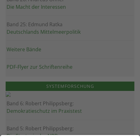
Die Macht der Interessen
Band 25: Edmund Ratka
Deutschlands Mittelmeerpolitik
Weitere Bände
PDF-Flyer zur Schriftenreihe
SYSTEMFORSCHUNG
Band 6: Robert Philippsberg:
Demokratieschutz im Praxistest
Band 5: Robert Philippsberg:
Die Strategie der NPD