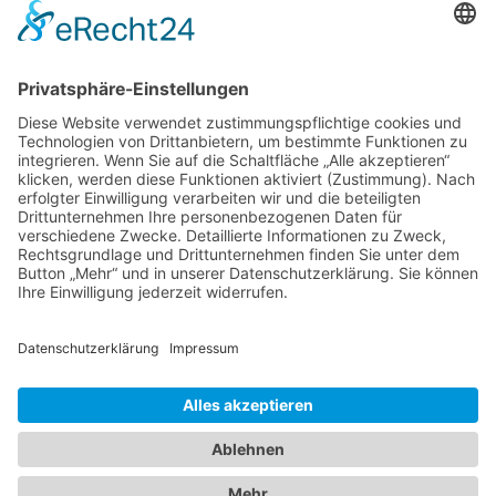
Band 4: Uwe Wagschal (Hg.):
Deutschland zwischen Reformstau und Veränderung
Band 3: Katharina Ober
Schwarz-grüne Koalitionen in nordrhein-
westfälischen Kommunen
Band 2: Sophia Burkhardt
Programmfabrik gegen Medienimperium
Band 1: Robert Kaiser
Innovationspolitik
PDF-Flyer zur Schriftenreihe