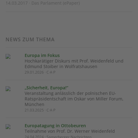
14.03.2017 · Das Parlament (ePaper)
NEWS ZUM THEMA
Europa im Fokus
Hochkarätiger Diskurs mit Prof. Weidenfeld und
Edmund Stoiber in Wolfratshausen
29.01.2026 · C·A·P
„Sicherheit, Europa!“
Veranstaltung anlässlich der polnischen EU-
Ratspräsidentschaft im Oskar von Miller Forum,
München
21.03.2025 · C·A·P
Europatagung in Ottobeuren
Teilnahme von Prof. Dr. Werner Weidenfeld
24.04.2024 · Samerberger Nachrichten