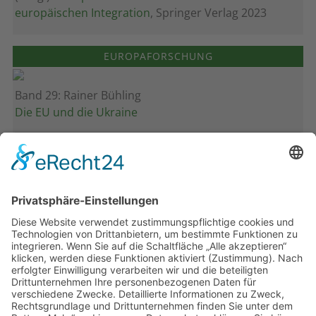
europäischen Integration
, Springer Verlag 2023
EUROPAFORSCHUNG
Band 29: Rainer Bühling
Die EU und die Ukraine
Band 28: Andrea Zeller
Eurorettung um jeden Preis?
Band 27: Thomas Jansen
Europa verstehen
Band 26: Andreas Öffner
Die Macht der Interessen