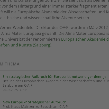
dern und Darstellungen zum Ziel. Sie sieht sich als Dieneri
; vor dem Hintergrund einer immer stärker fragmentierten
ft will die Europäische Akademie der Wissenschaften und 
e ethische und wissenschaftliche Akzente setzen.
Werner Weidenfeld, Direktor des C·A·P, wurde im März 201
r Alma Mater Europaea gewählt. Die Alma Mater Europaea is
he Universität der renommierten
Europäischen Akademie d
aften und Künste (Salzburg)
.
UM THEMA
Ein strategischer Aufbruch für Europa ist notwendiger denn je
Besuch der Europäischen Akademie der Wissenschaften und Kü
Salzburg am C·A·P
20.05.2025 · C·A·P
New Europe –“ Strategischer Aufbruch
Prof. Klaus Mainzer zu Besuch am C·A·P