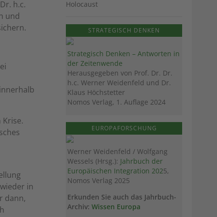
Dr. h.c.
Holocaust
en und
ichern.
STRATEGISCH DENKEN
Strategisch Denken – Antworten in
der Zeitenwende
ei
Herausgegeben von Prof. Dr. Dr.
h.c. Werner Weidenfeld und Dr.
innerhalb
Klaus Höchstetter
Nomos Verlag, 1. Auflage 2024
 Krise.
EUROPAFORSCHUNG
isches
Werner Weidenfeld / Wolfgang
Wessels (Hrsg.):
Jahrbuch der
Europäischen Integration 202
5,
ellung
Nomos Verlag 2025
 wieder in
Erkunden Sie auch das Jahrbuch-
r dann,
Archiv:
Wissen Europa
ch