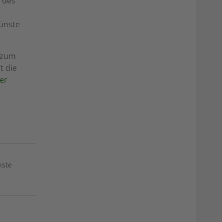
n des
Künste
2 zum
t die
er
nste