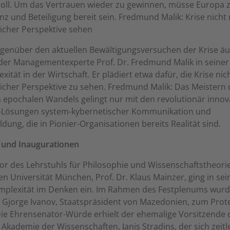
oll. Um das Vertrauen wieder zu gewinnen, müsse Europa 
z und Beteiligung bereit sein. Fredmund Malik: Krise nicht
licher Perspektive sehen
egenüber den aktuellen Bewältigungsversuchen der Krise ä
 der Managementexperte Prof. Dr. Fredmund Malik in seiner
xität in der Wirtschaft. Er plädiert etwa dafür, die Krise nic
licher Perspektive zu sehen. Fredmund Malik: Das Meistern
 epochalen Wandels gelingt nur mit den revolutionär innov
-Lösungen system-kybernetischer Kommunikation und
dung, die in Pionier-Organisationen bereits Realität sind.
 und Inaugurationen
or des Lehrstuhls für Philosophie und Wissenschaftstheori
n Universität München, Prof. Dr. Klaus Mainzer, ging in se
omplexität im Denken ein. Im Rahmen des Festplenums wur
Gjorge Ivanov, Staatspräsident von Mazedonien, zum Prot
Die Ehrensenator-Würde erhielt der ehemalige Vorsitzende 
 Akademie der Wissenschaften, Janis Stradins, der sich zeitl