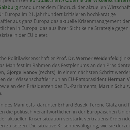
estplenum der
Europäischen Akademie der Wissenschaften
Salzburg
stand unter dem Eindruck der aktuellen Wirtschaft
für Europa im 21. Jahrhundert kritisieren hochkarätige
aftler aus ganz Europa das aktuelle Krisenmanagement der 
lichen in Europa, das aus ihrer Sicht keine Strategie gegen 
krise in der EU bietet.
he Politikwissenschaftler
Prof. Dr. Werner Weidenfeld
(link
as Manifest im Rahmen des Festplenums an den Präsident
en,
Gjorge Ivanov
(rechts). In einem nächsten Schritt werde
en der Wissenschaftler nun an EU-Ratspräsident
Herman V
owie an den Präsidenten des EU-Parlaments,
Martin Schul
z,
.
n des Manifests  darunter Erhard Busek, Ferenc Glatz und F
fen die politisch Verantwortlichen in der Europäischen Union
der aktuellen Krisensituation verstärkt vertrauensfördernd
zu setzen. Die situative Krisenbewältigung, wie sie derzei