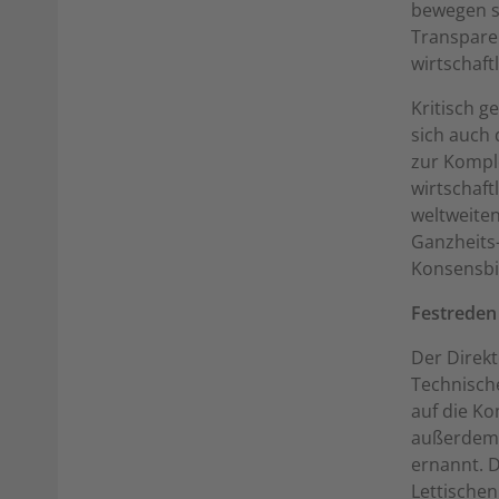
bewegen s
Transparen
wirtschaft
Kritisch g
sich auch
zur Komple
wirtschaft
weltweiten
Ganzheits
Konsensbil
Festreden
Der Direkt
Technische
auf die K
außerdem 
ernannt. 
Lettischen