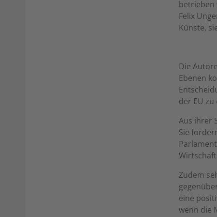
betrieben w
Felix Ung
Künste, si
Die Autore
Ebenen kon
Entscheid
der EU zu 
Aus ihrer 
Sie forder
Parlament
Wirtschaft
Zudem sehe
gegenüber 
eine posit
wenn die M