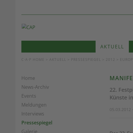
AKTUELL
C·A·P HOME
>
AKTUELL
>
PRESSESPIEGEL
> 2012 > EURO
MANIFE
Home
News-Archiv
22. Fest
Events
Künste i
Meldungen
05.03.2012 
Interviews
Pressespiegel
Galerie