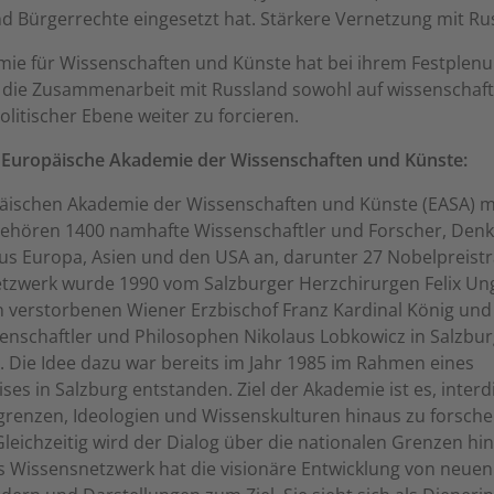
nd Bürgerrechte eingesetzt hat. Stärkere Vernetzung mit Ru
mie für Wissenschaften und Künste hat bei ihrem Festplen
, die Zusammenarbeit mit Russland sowohl auf wissenschaftl
olitischer Ebene weiter zu forcieren.
l Europäische Akademie der Wissenschaften und Künste:
äischen Akademie der Wissenschaften und Künste (EASA) mit
gehören 1400 namhafte Wissenschaftler und Forscher, Den
us Europa, Asien und den USA an, darunter 27 Nobelpreistr
tzwerk wurde 1990 vom Salzburger Herzchirurgen Felix Un
n verstorbenen Wiener Erzbischof Franz Kardinal König un
senschaftler und Philosophen Nikolaus Lobkowicz in Salzbu
 Die Idee dazu war bereits im Jahr 1985 im Rahmen eines
ises in Salzburg entstanden. Ziel der Akademie ist es, interd
grenzen, Ideologien und Wissenskulturen hinaus zu forsch
Gleichzeitig wird der Dialog über die nationalen Grenzen hi
s Wissensnetzwerk hat die visionäre Entwicklung von neuen