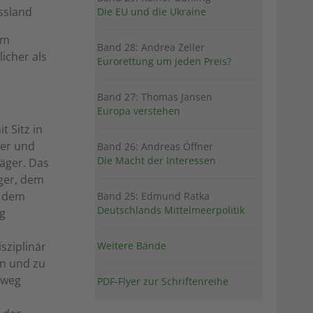
ssland
Die EU und die Ukraine
um
Band 28: Andrea Zeller
icher als
Eurorettung um jeden Preis?
Band 27: Thomas Jansen
Europa verstehen
 Sitz in
ker und
Band 26: Andreas Öffner
Die Macht der Interessen
äger. Das
ger, dem
d dem
Band 25: Edmund Ratka
Deutschlands Mittelmeerpolitik
rg
Weitere Bände
isziplinär
en und zu
nweg
PDF-Flyer zur Schriftenreihe