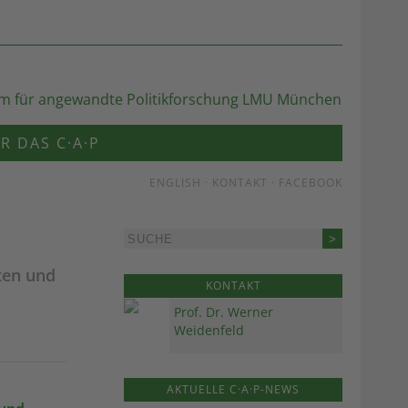
R DAS C·A·P
ENGLISH
·
KONTAKT
·
FACEBOOK
ten und
KONTAKT
Prof. Dr. Werner
Weidenfeld
AKTUELLE C·A·P-NEWS