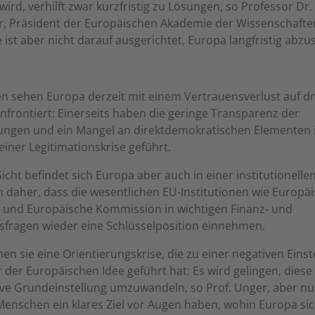
ird, verhilft zwar kurzfristig zu Lösungen, so Professor Dr. 
er, Präsident der Europäischen Akademie der Wissenschaft
e ist aber nicht darauf ausgerichtet, Europa langfristig abzus
n sehen Europa derzeit mit einem Vertrauensverlust auf dr
frontiert: Einerseits haben die geringe Transparenz der
ungen und ein Mangel an direktdemokratischen Elementen 
einer Legitimationskrise geführt.
Sicht befindet sich Europa aber auch in einer institutionellen
n daher, dass die wesentlichen EU-Institutionen wie Europä
 und Europäische Kommission in wichtigen Finanz- und
sfragen wieder eine Schlüsselposition einnehmen.
n sie eine Orientierungskrise, die zu einer negativen Einst
der Europäischen Idee geführt hat: Es wird gelingen, diese
ive Grundeinstellung umzuwandeln, so Prof. Unger, aber nu
enschen ein klares Ziel vor Augen haben, wohin Europa si