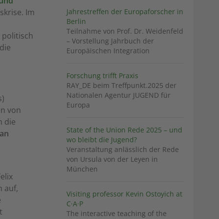
 und
skrise. Im
Jahrestreffen der Europaforscher in
Berlin
Teilnahme von Prof. Dr. Weidenfeld
politisch
– Vorstellung Jahrbuch der
die
Europäischen Integration
Forschung trifft Praxis
RAY_DE beim Treffpunkt.2025 der
Nationalen Agentur JUGEND für
s)
Europa
en von
n die
State of the Union Rede 2025 – und
an
wo bleibt die Jugend?
Veranstaltung anlässlich der Rede
von Ursula von der Leyen in
München
elix
 auf,
Visiting professor Kevin Ostoyich at
e
C·A·P
t
The interactive teaching of the