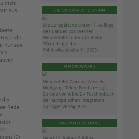
zu mehr
 nur aus
DIE EUROPÄISCHE UNION
Die Europäische Union
, 7. Auflage
ußerte
des Bandes von Werner
 Festrede
Weidenfeld in der utb-Reihe
"Grundzüge der
ht nur aus
Politikwissenschaft", 2025.
 des
ativen
EUROPAWISSEN
Weidenfeld, Werner; Wessels,
Wolfgang; Tekin, Funda (Hrsg.):
Europa von A bis Z – Taschenbuch
e der
der europäischen Integration
,
Springer Verlag 2023
iner Rede
de
ektor
EUROPAFORSCHUNG
der
ebens für
Band 29: Rainer Bühling