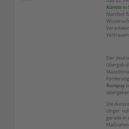
Das 22. F
Künste in 
Manifest 
Wissensch
Verantwort
Vertrauens
Der deutsc
übergab d
Mazedoni
Forderung
Rompuy
s
übergeben
Die Autore
Unger  ru
gerade in 
Maßnahmen 