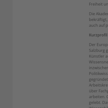
Freiheit u
Die Akade
bekräftigt
auch auf p
Kurzprofi
Der Europ
Salzburg 
Künstler a
Wissensne
inzwische
Politikwis
gegründet.
Arbeitskre
über Fach
arbeiten. 
gelebt. Da