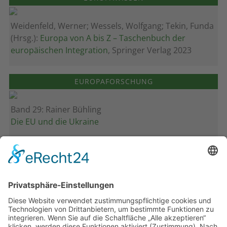
Weidenfeld, Werner; Wessels, Wolfgang; Tekin, Funda
(Hrsg.):
Europa von A bis Z – Taschenbuch der
europäischen Integration
, Springer Verlag 2023
EUROPAFORSCHUNG
Band 29: Rainer Bühling
Die EU und die Ukraine
Band 28: Andrea Zeller
Eurorettung um jeden Preis?
Band 27: Thomas Jansen
Europa verstehen