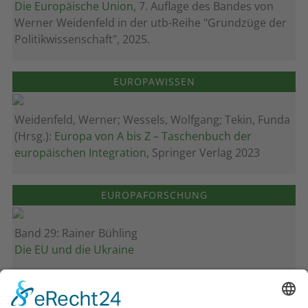
Die Europäische Union
, 7. Auflage des Bandes von
Werner Weidenfeld in der utb-Reihe "Grundzüge der
Politikwissenschaft", 2025.
EUROPAWISSEN
Weidenfeld, Werner; Wessels, Wolfgang; Tekin, Funda
(Hrsg.):
Europa von A bis Z – Taschenbuch der
europäischen Integration
, Springer Verlag 2023
EUROPAFORSCHUNG
Band 29: Rainer Bühling
Die EU und die Ukraine
Band 28: Andrea Zeller
Eurorettung um jeden Preis?