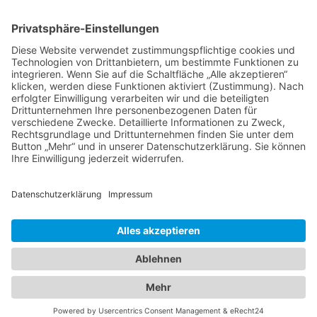
Band 27: Thomas Jansen
Europa verstehen
Band 26: Andreas Öffner
Die Macht der Interessen
Band 25: Edmund Ratka
Deutschlands Mittelmeerpolitik
Weitere Bände
PDF-Flyer zur Schriftenreihe
2026 ©
C·A·P
·
IMPRESSUM
·
DATENSCHUTZ
·
COOKIES