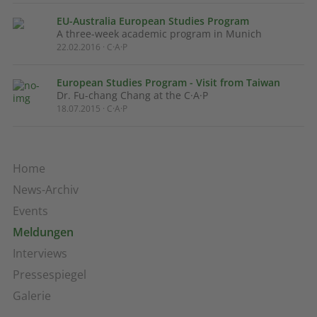
EU-Australia European Studies Program
A three-week academic program in Munich
22.02.2016 · C·A·P
European Studies Program - Visit from Taiwan
Dr. Fu-chang Chang at the C·A·P
18.07.2015 · C·A·P
Home
News-Archiv
Events
Meldungen
Interviews
Pressespiegel
Galerie