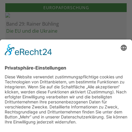
EUROPAFORSCHUNG
Band 29: Rainer Bühling
Die EU und die Ukraine
Band 28: Andrea Zeller
Eurorettung um jeden Preis?
Band 27: Thomas Jansen
Europa verstehen
Band 26: Andreas Öffner
Die Macht der Interessen
Band 25: Edmund Ratka
Deutschlands Mittelmeerpolitik