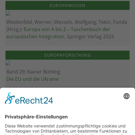
EUROPAWISSEN
Weidenfeld, Werner; Wessels, Wolfgang; Tekin, Funda
(Hrsg.):
Europa von A bis Z – Taschenbuch der
europäischen Integration
, Springer Verlag 2023
EUROPAFORSCHUNG
Band 29: Rainer Bühling
Die EU und die Ukraine
Band 28: Andrea Zeller
Eurorettung um jeden Preis?
Band 27: Thomas Jansen
Europa verstehen