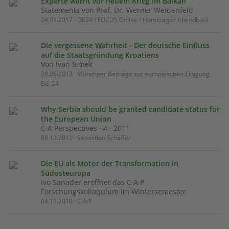
Experte warnt vor neuem Krieg im Balkan
Statements von Prof. Dr. Werner Weidenfeld
24.01.2017 · OE24 / FOCUS Online / Hamburger Abendblatt
Die vergessene Wahrheit - Der deutsche Einfluss
auf die Staatsgründung Kroatiens
Von Ivan Simek
28.06.2013 · Münchner Beiträge zur europäischen Einigung,
Bd. 24
Why Serbia should be granted candidate status for
the European Union
C·A·Perspectives · 4 · 2011
08.12.2011 · Sebastian Schäffer
Die EU als Motor der Transformation in
Südosteuropa
Ivo Sanader eröffnet das C·A·P
Forschungskolloquium im Wintersemester
04.11.2010 · C·A·P