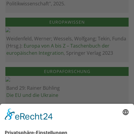
Politikwissenschaft", 2025.
EUROPAWISSEN
Weidenfeld, Werner; Wessels, Wolfgang; Tekin, Funda
(Hrsg.):
Europa von A bis Z – Taschenbuch der
europäischen Integration
, Springer Verlag 2023
EUROPAFORSCHUNG
Band 29: Rainer Bühling
Die EU und die Ukraine
Band 28: Andrea Zeller
Eurorettung um jeden Preis?