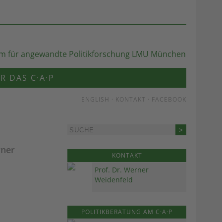
R DAS C·A·P
ENGLISH
·
KONTAKT
·
FACEBOOK
rner
KONTAKT
Prof. Dr. Werner
Weidenfeld
POLITIKBERATUNG AM C·A·P