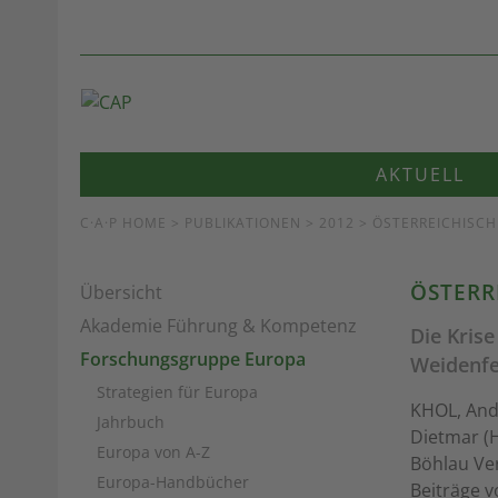
AKTUELL
C·A·P HOME
>
PUBLIKATIONEN
> 2012 > ÖSTERREICHISCH
ÖSTERR
Übersicht
Akademie Führung & Kompetenz
Die Kris
Forschungsgruppe Europa
Weidenfe
Strategien für Europa
KHOL, And
Jahrbuch
Dietmar (H
Europa von A-Z
Böhlau Ver
Europa-Handbücher
Beiträge v