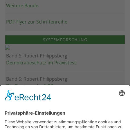
Weitere Bände
PDF-Flyer zur Schriftenreihe
SYSTEMFORSCHUNG
Band 6: Robert Philippsberg:
Demokratieschutz im Praxistest
Band 5: Robert Philippsberg:
Die Strategie der NPD
Band 4: Uwe Wagschal (Hg.):
Deutschland zwischen Reformstau und Veränderung
Band 3: Katharina Ober