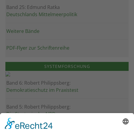
Band 25: Edmund Ratka
Deutschlands Mittelmeerpolitik
Weitere Bände
PDF-Flyer zur Schriftenreihe
SYSTEMFORSCHUNG
Band 6: Robert Philippsberg:
Demokratieschutz im Praxistest
Band 5: Robert Philippsberg:
Die Strategie der NPD
Band 4: Uwe Wagschal (Hg.):