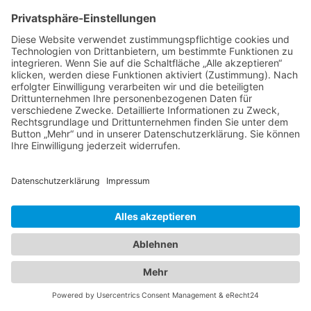
Deutschland zwischen Reformstau und Veränderung
Band 3: Katharina Ober
Schwarz-grüne Koalitionen in nordrhein-
westfälischen Kommunen
Band 2: Sophia Burkhardt
Programmfabrik gegen Medienimperium
Band 1: Robert Kaiser
Innovationspolitik
PDF-Flyer zur Schriftenreihe
2026 ©
C·A·P
·
IMPRESSUM
·
DATENSCHUTZ
·
COOKIES