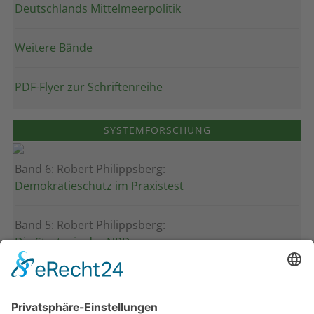
Deutschlands Mittelmeerpolitik
Weitere Bände
PDF-Flyer zur Schriftenreihe
SYSTEMFORSCHUNG
Band 6: Robert Philippsberg:
Demokratieschutz im Praxistest
Band 5: Robert Philippsberg:
Die Strategie der NPD
Band 4: Uwe Wagschal (Hg.):
Deutschland zwischen Reformstau und Veränderung