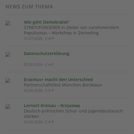
NEWS ZUM THEMA
Wie geht Demokratie?
STREIT/FÖRDERER in Zeiten von zunehmendem
Populismus – Workshop in Zorneding
01.07.2026 · C·A·P
Datenschutzerklärung
05.06.2026 · C·A·P
Erasmus+ macht den Unterschied
Partnerschaftsfest München-Bordeaux
02.06.2026 · C·A·P
Lernort Kreisau – Krzyżowa
Deutsch-polnischen Schul- und Jugendaustausch
stärken
02.06.2026 · C·A·P