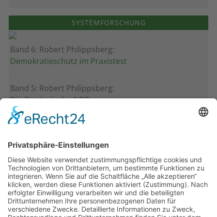
SYSTEMFORSCHUNG
Band 6: Robert Philippsberg:
Demokratieschutz im Praxistest
Band 5: Robert Philippsberg:
Die Strategie der NPD
Band 4: Uwe Wagschal (Hg.):
Deutschland zwischen Reformstau und Veränderung
Band 3: Katharina Ober
Schwarz-grüne Koalitionen in nordrhein-
westfälischen Kommunen
Band 2: Sophia Burkhardt