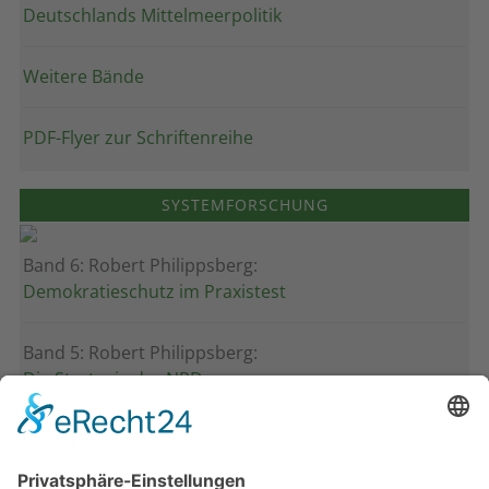
Deutschlands Mittelmeerpolitik
Weitere Bände
PDF-Flyer zur Schriftenreihe
SYSTEMFORSCHUNG
Band 6: Robert Philippsberg:
Demokratieschutz im Praxistest
Band 5: Robert Philippsberg:
Die Strategie der NPD
Band 4: Uwe Wagschal (Hg.):
Deutschland zwischen Reformstau und Veränderung