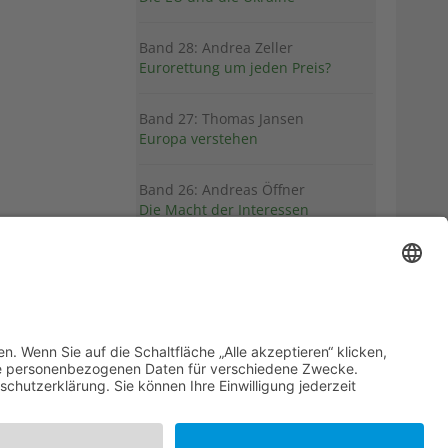
Band 28: Andrea Zeller
Eurorettung um jeden Preis?
Band 27: Thomas Jansen
Europa verstehen
Band 26: Andreas Öffner
Die Macht der Interessen
Band 25: Edmund Ratka
Deutschlands Mittelmeerpolitik
Weitere Bände
PDF-Flyer zur Schriftenreihe