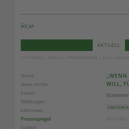
AKTUELL
C·A·P HOME
>
AKTUELL
>
PRESSESPIEGEL
> 2023 > WAHL
„WENN 
Home
WILL, F
News-Archiv
Events
Statemen
Meldungen
LINK ZUM A
Interviews
Pressespiegel
09.10.2023 
Galerie