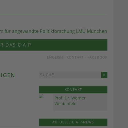
R DAS C·A·P
ENGLISH
·
KONTAKT
·
FACEBOOK
DIGEN
KONTAKT
Prof. Dr. Werner
Weidenfeld
AKTUELLE C·A·P-NEWS