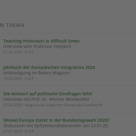
UM THEMA
Teaching Holocaust in difficult times
Interview with Professor Ostoyich
27.10.2025 · C·A·P
Jahrbuch der Europäischen Integration 2024
Ankündigung im Rotary Magazin
19.05.2025 · C·A·P
Die Antwort auf politische Sinnfragen fehlt
Interview mit Prof. Dr. Werner Weidenfeld
03.04.2025 · magazin der Jüdischen Gemeinde Frankfurt/M
Wieviel Europa steckt in der Bundestagswahl 2025?
Diskussion mit Spitzenkandidierenden am 23.01.25
27.01.2025 · C·A·P