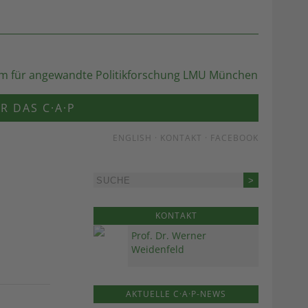
R DAS C·A·P
ENGLISH
·
KONTAKT
·
FACEBOOK
KONTAKT
Prof. Dr. Werner
Weidenfeld
AKTUELLE C·A·P-NEWS