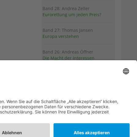
Band 28: Andrea Zeller
Eurorettung um jeden Preis?
Band 27: Thomas Jansen
Europa verstehen
Band 26: Andreas Öffner
Die Macht der Interessen
Band 25: Edmund Ratka
Deutschlands Mittelmeerpolitik
Weitere Bände
PDF-Flyer zur Schriftenreihe