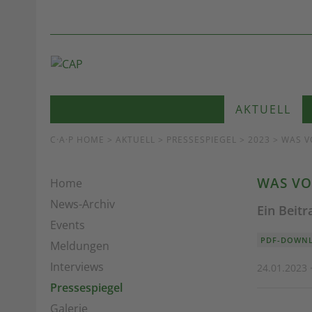
AKTUELL
C·A·P HOME
>
AKTUELL
>
PRESSESPIEGEL
> 2023 > WAS V
WAS VO
Home
News-Archiv
Ein Beit
Events
PDF-DOWN
Meldungen
Interviews
24.01.2023 ·
Pressespiegel
Galerie