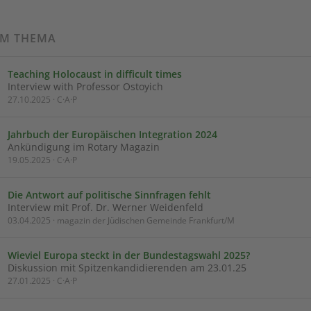
UM THEMA
Teaching Holocaust in difficult times
Interview with Professor Ostoyich
27.10.2025 · C·A·P
Jahrbuch der Europäischen Integration 2024
Ankündigung im Rotary Magazin
19.05.2025 · C·A·P
Die Antwort auf politische Sinnfragen fehlt
Interview mit Prof. Dr. Werner Weidenfeld
03.04.2025 · magazin der Jüdischen Gemeinde Frankfurt/M
Wieviel Europa steckt in der Bundestagswahl 2025?
Diskussion mit Spitzenkandidierenden am 23.01.25
27.01.2025 · C·A·P