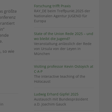
Forschung trifft Praxis
as größte
RAY_DE beim Treffpunkt.2025 der
Nationalen Agentur JUGEND für
konferenz
Europa
arantiert
in“
State of the Union Rede 2025 – und
rende
wo bleibt die Jugend?
e.
Veranstaltung anlässlich der Rede
von Ursula von der Leyen in
, so wie
München
Visiting professor Kevin Ostoyich at
C·A·P
The interactive teaching of the
Holocaust
Ludwig Erhard Gipfel 2025
Austausch mit Bundespräsident
in
a.D. Joachim Gauck