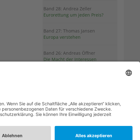
Band 28: Andrea Zeller
Eurorettung um jeden Preis?
Band 27: Thomas Jansen
Europa verstehen
Band 26: Andreas Öffner
Die Macht der Interessen
Band 25: Edmund Ratka
Deutschlands Mittelmeerpolitik
Weitere Bände
PDF-Flyer zur Schriftenreihe