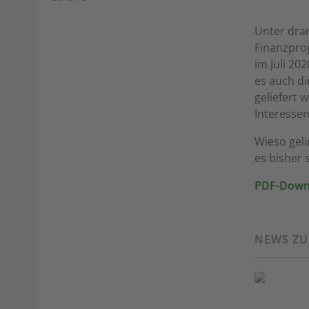
Unter dra
Finanzproj
im Juli 20
es auch di
geliefert 
Interesse
Wieso geli
es bisher 
PDF-Down
NEWS Z