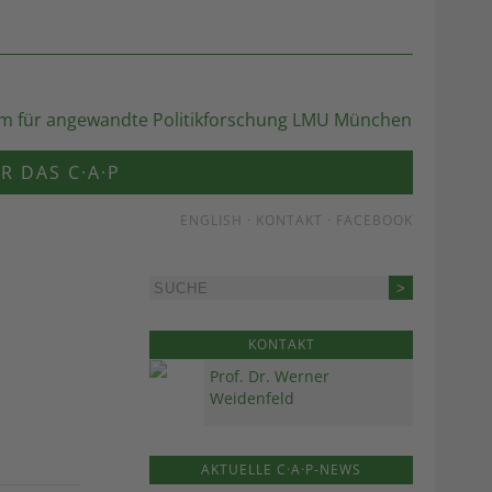
R DAS C·A·P
ENGLISH
·
KONTAKT
·
FACEBOOK
KONTAKT
Prof. Dr. Werner
Weidenfeld
AKTUELLE C·A·P-NEWS