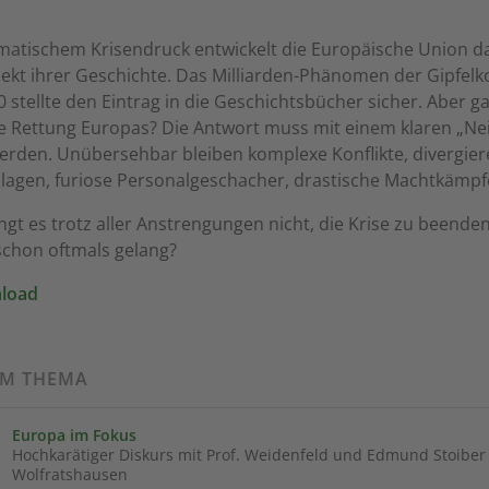
matischem Krisendruck entwickelt die Europäische Union d
ekt ihrer Geschichte. Das Milliarden-Phänomen der Gipfel
20 stellte den Eintrag in die Geschichtsbücher sicher. Aber g
e Rettung Europas? Die Antwort muss mit einem klaren „Ne
werden. Unübersehbar bleiben komplexe Konflikte, divergie
nlagen, furiose Personalgeschacher, drastische Machtkämpf
ngt es trotz aller Anstrengungen nicht, die Krise zu beenden
schon oftmals gelang?
load
UM THEMA
Europa im Fokus
Hochkarätiger Diskurs mit Prof. Weidenfeld und Edmund Stoiber 
Wolfratshausen