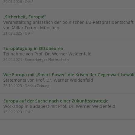
29.01.2026 · C·A·P
„Sicherheit, Europa!“
Veranstaltung anlässlich der polnischen EU-Ratspräsidentschaft
von Miller Forum, München
21.03.2025 · C·A·P
Europatagung in Ottobeuren
Teilnahme von Prof. Dr. Werner Weidenfeld
24.04.2024 · Samerberger Nachrichten
Wie Europa mit „Smart-Power“ die Krisen der Gegenwart bewäl
Statements von Prof. Dr. Werner Weidenfeld
26.10.2023 · Donau Zeitung
Europa auf der Suche nach einer Zukunftsstrategie
Workshop in Budapest mit Prof. Dr. Werner Weidenfeld
15.09.2023 · C·A·P