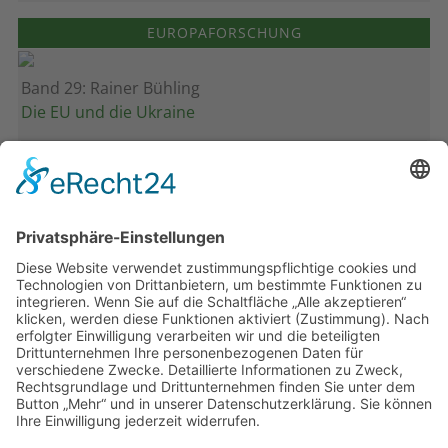
EUROPAFORSCHUNG
Band 29: Rainer Bühling
Die EU und die Ukraine
Band 28: Andrea Zeller
Eurorettung um jeden Preis?
Band 27: Thomas Jansen
Europa verstehen
Band 26: Andreas Öffner
Die Macht der Interessen
Band 25: Edmund Ratka
Deutschlands Mittelmeerpolitik