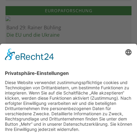
EUROPAFORSCHUNG
Band 29: Rainer Bühling
Die EU und die Ukraine
Band 28: Andrea Zeller
Eurorettung um jeden Preis?
Band 27: Thomas Jansen
Europa verstehen
Band 26: Andreas Öffner
Die Macht der Interessen
Band 25: Edmund Ratka
Deutschlands Mittelmeerpolitik