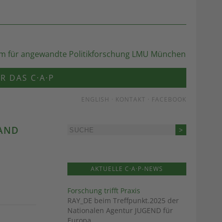
R DAS C·A·P
ENGLISH
·
KONTAKT
·
FACEBOOK
LAND
AKTUELLE C·A·P-NEWS
Forschung trifft Praxis
RAY_DE beim Treffpunkt.2025 der
Nationalen Agentur JUGEND für
Europa