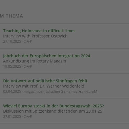
UM THEMA
Teaching Holocaust in difficult times
Interview with Professor Ostoyich
27.10.2025 · C·A·P
Jahrbuch der Europäischen Integration 2024
Ankündigung im Rotary Magazin
19.05.2025 · C·A·P
Die Antwort auf politische Sinnfragen fehlt
Interview mit Prof. Dr. Werner Weidenfeld
03.04.2025 · magazin der Jüdischen Gemeinde Frankfurt/M
Wieviel Europa steckt in der Bundestagswahl 2025?
Diskussion mit Spitzenkandidierenden am 23.01.25
27.01.2025 · C·A·P