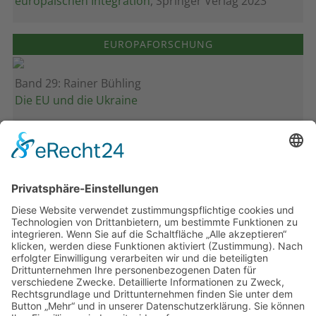
europäischen Integration
, Springer Verlag 2023
EUROPAFORSCHUNG
Band 29: Rainer Bühling
Die EU und die Ukraine
Band 28: Andrea Zeller
Eurorettung um jeden Preis?
Band 27: Thomas Jansen
Europa verstehen
Band 26: Andreas Öffner
Die Macht der Interessen
Band 25: Edmund Ratka