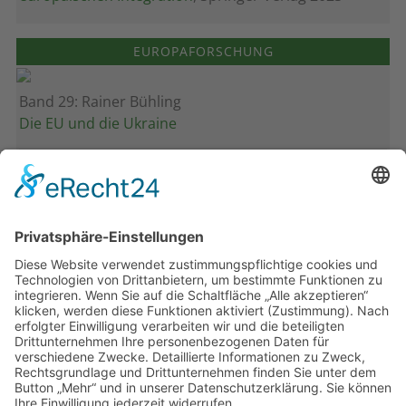
EUROPAFORSCHUNG
Band 29: Rainer Bühling
Die EU und die Ukraine
Band 28: Andrea Zeller
Eurorettung um jeden Preis?
Band 27: Thomas Jansen
Europa verstehen
Band 26: Andreas Öffner
Die Macht der Interessen
Band 25: Edmund Ratka