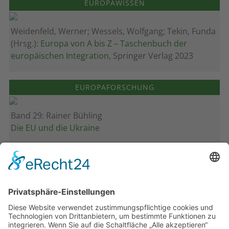
EUROPAWISSEN
Weidenfeld, Werner; Wessels, Wolfgang; Tekin, Funda
(Hrsg.):
Europa von A bis Z – Taschenbuch der
europäischen Integration
, Springer Verlag 2023
EUROPAFORSCHUNG
Band 29: Rainer Bühling
Die EU und die Ukraine
Band 28: Andrea Zeller
Eurorettung um jeden Preis?
Band 27: Thomas Jansen
Europa verstehen