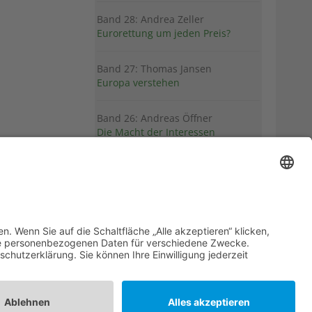
Band 28: Andrea Zeller
Eurorettung um jeden Preis?
Band 27: Thomas Jansen
Europa verstehen
Band 26: Andreas Öffner
Die Macht der Interessen
Band 25: Edmund Ratka
Deutschlands Mittelmeerpolitik
Weitere Bände
PDF-Flyer zur Schriftenreihe