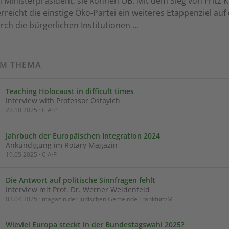
 Ministerpräsident, sie können OB. Mit dem Sieg von Fritz 
erreicht die einstige Öko-Partei ein weiteres Etappenziel au
ch die bürgerlichen Institutionen ...
UM THEMA
Teaching Holocaust in difficult times
Interview with Professor Ostoyich
27.10.2025 · C·A·P
Jahrbuch der Europäischen Integration 2024
Ankündigung im Rotary Magazin
19.05.2025 · C·A·P
Die Antwort auf politische Sinnfragen fehlt
Interview mit Prof. Dr. Werner Weidenfeld
03.04.2025 · magazin der Jüdischen Gemeinde Frankfurt/M
Wieviel Europa steckt in der Bundestagswahl 2025?