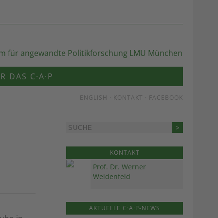
R DAS C·A·P
ENGLISH
·
KONTAKT
·
FACEBOOK
KONTAKT
Prof. Dr. Werner
Weidenfeld
AKTUELLE C·A·P-NEWS