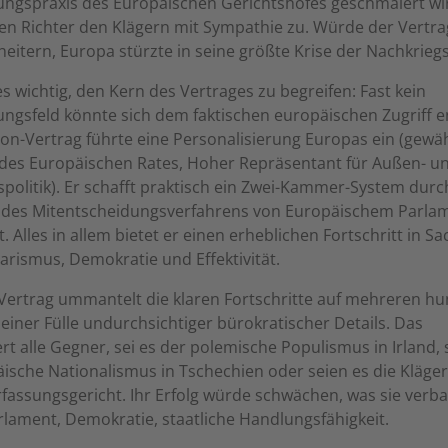
ungspraxis des Europäischen Gerichtshofes geschmälert wi
en Richter den Klägern mit Sympathie zu. Würde der Vertra
heitern, Europa stürzte in seine größte Krise der Nachkriegs
es wichtig, den Kern des Vertrages zu begreifen: Fast kein
ngsfeld könnte sich dem faktischen europäischen Zugriff e
on-Vertrag führte eine Personalisierung Europas ein (gewäh
 des Europäischen Rates, Hoher Repräsentant für Außen- u
spolitik). Er schafft praktisch ein Zwei-Kammer-System durc
des Mitentscheidungsverfahrens von Europäischem Parla
t. Alles in allem bietet er einen erheblichen Fortschritt in S
rismus, Demokratie und Effektivität.
Vertrag ummantelt die klaren Fortschritte auf mehreren hu
 einer Fülle undurchsichtiger bürokratischer Details. Das
rt alle Gegner, sei es der polemische Populismus in Irland, 
ische Nationalismus in Tschechien oder seien es die Kläge
assungsgericht. Ihr Erfolg würde schwächen, was sie verba
rlament, Demokratie, staatliche Handlungsfähigkeit.