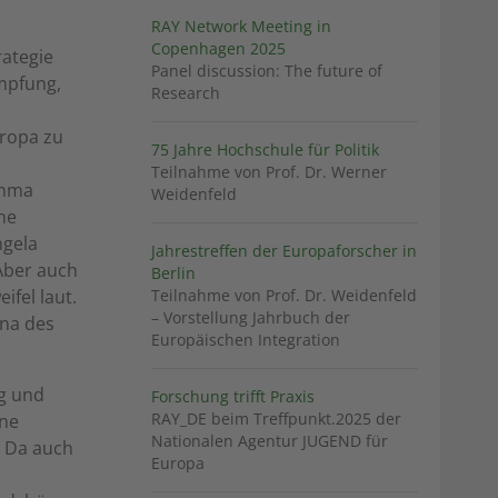
RAY Network Meeting in
Copenhagen 2025
rategie
Panel discussion: The future of
ämpfung,
Research
uropa zu
75 Jahre Hochschule für Politik
Teilnahme von Prof. Dr. Werner
emma
Weidenfeld
he
ngela
Jahrestreffen der Europaforscher in
 Aber auch
Berlin
ifel laut.
Teilnahme von Prof. Dr. Weidenfeld
– Vorstellung Jahrbuch der
ena des
Europäischen Integration
g und
Forschung trifft Praxis
RAY_DE beim Treffpunkt.2025 der
ine
Nationalen Agentur JUGEND für
 Da auch
Europa