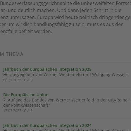
 Bundesverfassungsgericht sollte die unbezweifelten Fortsch
lar- und deutlich machen. Und dann jeden Schritt in die
renz untersagen. Europa wird heute politisch dringender g
ber um wirklich handlungsfähig zu sein, muss es aus der
enzfalle befreit werden.
UM THEMA
Jahrbuch der Europäischen Integration 2025
Herausgegeben von Werner Weidenfeld und Wolfgang Wessels
08.12.2025 · C·A·P
Die Europäische Union
7. Auflage des Bandes von Werner Weidenfeld in der utb-Reihe
der Politikwissenschaft"
17.03.2025 · C·A·P
Jahrbuch der Europäischen Integration 2024
Herausgegeben von Werner Weidenfeld und Wolfgang Wessels