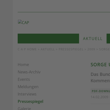
AKTUELL
C·A·P HOME
>
AKTUELL
>
PRESSESPIEGEL
> 2009 > SORG
SORGE 
Home
News-Archiv
Das Bund
Events
Kommenta
Meldungen
PDF-DOWNL
Interviews
14.02.2009 
Pressespiegel
Galerie