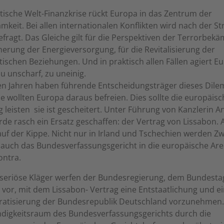
ische Welt-Finanzkrise rückt Europa in das Zentrum der
keit. Bei allen internationalen Konflikten wird nach der St
fragt. Das Gleiche gilt für die Perspektiven der Terrorbek
cherung der Energieversorgung, für die Revitalisierung der
tischen Beziehungen. Und in praktisch allen Fällen agiert E
u unscharf, zu uneinig.
chen Jahren haben führende Entscheidungsträger dieses Dil
ie wollten Europa daraus befreien. Dies sollte die europäisc
 leisten  sie ist gescheitert. Unter Führung von Kanzlerin A
de rasch ein Ersatz geschaffen: der Vertrag von Lissabon.
auf der Kippe. Nicht nur in Irland und Tschechien werden Zwe
t auch das Bundesverfassungsgericht in die europäische Ar
ontra.
seriöse Kläger werfen der Bundesregierung, dem Bundesta
vor, mit dem Lissabon- Vertrag eine Entstaatlichung und e
atisierung der Bundesrepublik Deutschland vorzunehmen.
ndigkeitsraum des Bundesverfassungsgerichts durch die