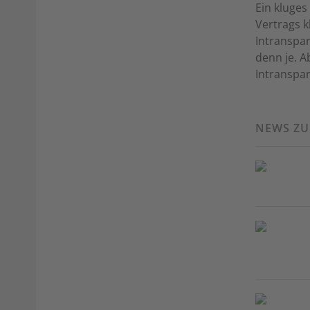
Ein kluges
Vertrags k
Intranspa
denn je. A
Intranspar
NEWS Z