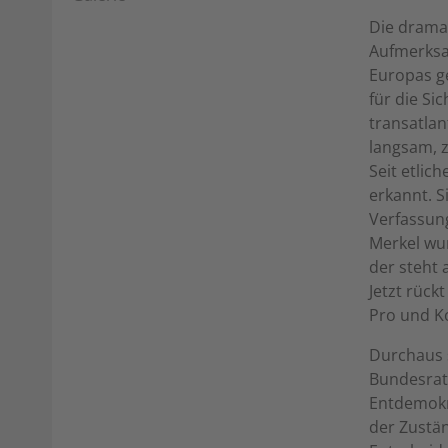
Die dramat
Aufmerksam
Europas ge
für die Si
transatlan
langsam, z
Seit etli
erkannt. S
Verfassung
Merkel wur
der steht 
Jetzt rück
Pro und K
Durchaus 
Bundesrat 
Entdemokr
der Zustä