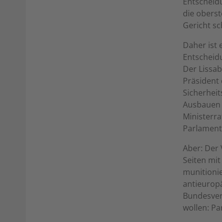
Entscheid
die oberst
Gericht sc
Daher ist 
Entscheidu
Der Lissab
Präsident
Sicherheit
Ausbauen 
Ministerra
Parlamenta
Aber: Der 
Seiten mit
munitionie
antieuropä
Bundesverf
wollen: Pa