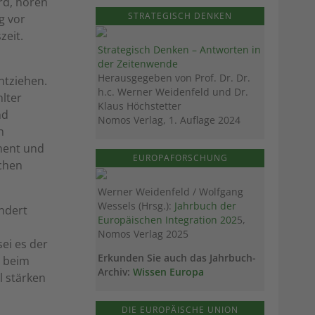
rd, hören
STRATEGISCH DENKEN
g vor
zeit.
Strategisch Denken – Antworten in
der Zeitenwende
Herausgegeben von Prof. Dr. Dr.
ntziehen.
h.c. Werner Weidenfeld und Dr.
lter
Klaus Höchstetter
nd
Nomos Verlag, 1. Auflage 2024
h
ment und
EUROPAFORSCHUNG
achen
Werner Weidenfeld / Wolfgang
Wessels (Hrsg.):
Jahrbuch der
ndert
Europäischen Integration 202
5,
Nomos Verlag 2025
sei es der
Erkunden Sie auch das Jahrbuch-
r beim
Archiv:
Wissen Europa
l stärken
DIE EUROPÄISCHE UNION