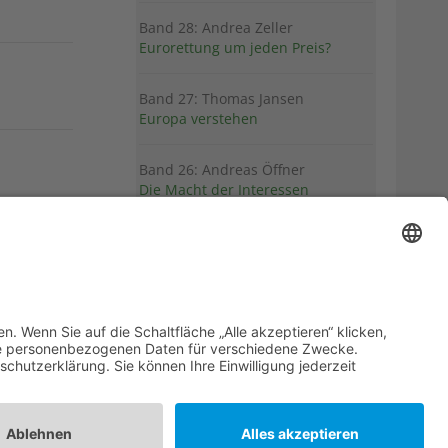
Band 28: Andrea Zeller
Eurorettung um jeden Preis?
Band 27: Thomas Jansen
Europa verstehen
Band 26: Andreas Öffner
Die Macht der Interessen
Band 25: Edmund Ratka
Deutschlands Mittelmeerpolitik
Weitere Bände
PDF-Flyer zur Schriftenreihe