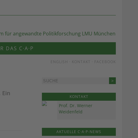
R DAS C·A·P
ENGLISH
·
KONTAKT
·
FACEBOOK
 Ein
KONTAKT
Prof. Dr. Werner
Weidenfeld
AKTUELLE C·A·P-NEWS