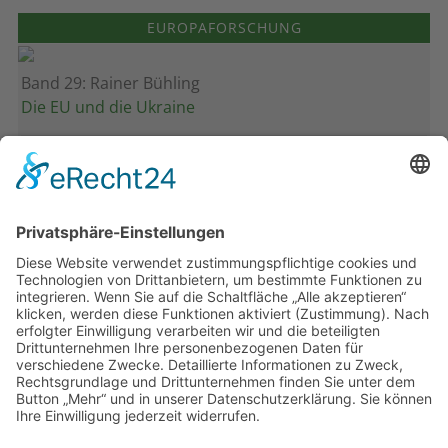
EUROPAFORSCHUNG
Band 29: Rainer Bühling
Die EU und die Ukraine
Band 28: Andrea Zeller
Eurorettung um jeden Preis?
Band 27: Thomas Jansen
Europa verstehen
Band 26: Andreas Öffner
Die Macht der Interessen
Band 25: Edmund Ratka
Deutschlands Mittelmeerpolitik