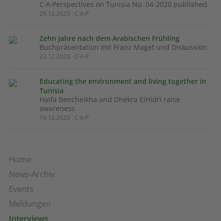
C·A·Perspectives on Tunisia No. 04-2020 published
29.12.2020 · C·A·P
Zehn Jahre nach dem Arabischen Frühling
Buchpräsentation mit Franz Maget und Diskussion
23.12.2020 · C·A·P
Educating the environment and living together in
Tunisia
Haïfa Bencheikha and Dhekra ElHidri raise
awareness
16.12.2020 · C·A·P
Home
News-Archiv
Events
Meldungen
Interviews